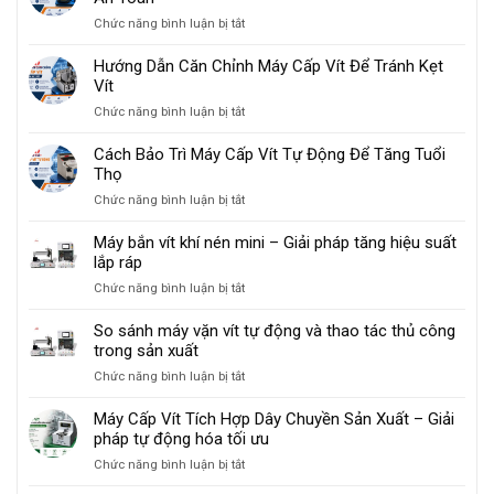
Lắp
Xuất
ở
Chức năng bình luận bị tắt
Ráp
Đồ
Cách
Cơ
Gia
Sử
Hướng Dẫn Căn Chỉnh Máy Cấp Vít Để Tránh Kẹt
Khí
Dụng
Dụng
Vít
Bằng
Máy
Máy
ở
Chức năng bình luận bị tắt
Cấp
Cấp
Hướng
Vít
Vít
Dẫn
Cách Bảo Trì Máy Cấp Vít Tự Động Để Tăng Tuổi
Tự
Tự
Căn
Thọ
Động
Động
Chỉnh
Đúng
ở
Chức năng bình luận bị tắt
Máy
Cách
Cách
Cấp
Và
Bảo
Máy bắn vít khí nén mini – Giải pháp tăng hiệu suất
Vít
An
Trì
lắp ráp
Để
Toàn
Máy
Tránh
ở
Chức năng bình luận bị tắt
Cấp
Kẹt
Máy
Vít
Vít
bắn
So sánh máy vặn vít tự động và thao tác thủ công
Tự
vít
trong sản xuất
Động
khí
Để
ở
Chức năng bình luận bị tắt
nén
Tăng
So
mini
Tuổi
sánh
Máy Cấp Vít Tích Hợp Dây Chuyền Sản Xuất – Giải
–
Thọ
máy
pháp tự động hóa tối ưu
Giải
vặn
pháp
ở
Chức năng bình luận bị tắt
vít
tăng
Máy
tự
hiệu