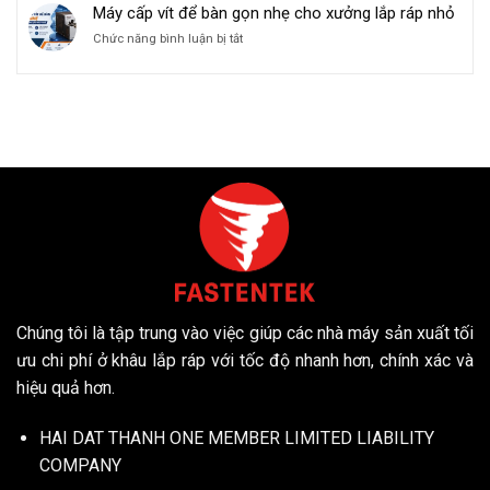
Cấp
Máy cấp vít để bàn gọn nhẹ cho xưởng lắp ráp nhỏ
động
suất
Vít
và
lắp
ở
Chức năng bình luận bị tắt
Tích
thao
ráp
Máy
Hợp
tác
cấp
Dây
thủ
vít
Chuyền
công
để
Sản
trong
bàn
Xuất
sản
gọn
–
xuất
nhẹ
Giải
cho
pháp
xưởng
tự
lắp
động
ráp
hóa
nhỏ
tối
ưu
Chúng tôi là tập trung vào việc giúp các nhà máy sản xuất tối
ưu chi phí ở khâu lắp ráp với tốc độ nhanh hơn, chính xác và
hiệu quả hơn.
HAI DAT THANH ONE MEMBER LIMITED LIABILITY
COMPANY