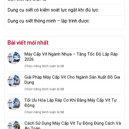
Dụng cụ siết có kiểm soát lực ngắt khi đủ lực
Dụng cụ siết thông minh – lập trình được
Bài viết mới nhất
Máy Cấp Vít Ngành Nhựa – Tăng Tốc Độ Lắp Ráp
2026
ở
Chức năng bình luận bị tắt
Máy
Cấp
Giải Pháp Máy Cấp Vít Cho Ngành Sản Xuất Đồ Gia
Vít
Dụng
Ngành
ở
Chức năng bình luận bị tắt
Nhựa
Giải
–
Pháp
Tối Ưu Hóa Lắp Ráp Cơ Khí Bằng Máy Cấp Vít Tự
Tăng
Máy
Động
Tốc
Cấp
Độ
ở
Chức năng bình luận bị tắt
Vít
Lắp
Tối
Cho
Ráp
Ưu
Cách Sử Dụng Máy Cấp Vít Tự Động Đúng Cách Và
Ngành
2026
Hóa
An Toàn
Sản