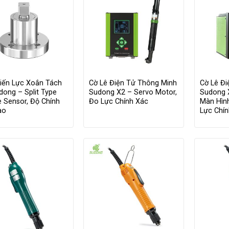
iến Lực Xoắn Tách
Cờ Lê Điện Tử Thông Minh
Cờ Lê Đ
dong – Split Type
Sudong X2 – Servo Motor,
Sudong 
 Sensor, Độ Chính
Đo Lực Chính Xác
Màn Hìn
ao
Lực Chí