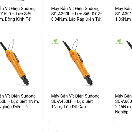
ắn Vít Điện Sudong
Máy Bắn Vít Điện Sudong
Máy Bắn
015L0 – Lực Siết
SD-A300L – Lực Siết 0.02–
SD-A301
m, Dòng Kinh Tế
0.34N.m, Lắp Ráp Điện Tử
1.86N.m,
ắn Vít Điện Sudong
Máy Bắn Vít Điện Sudong
Máy Bắn
0L – Lực Siết 1N.m,
SD-A450LF – Lực Siết
SD-A600L
Nghiệp Điện Tử
1N.m, Tốc Độ Cao
2.45N.m
Nghiệp