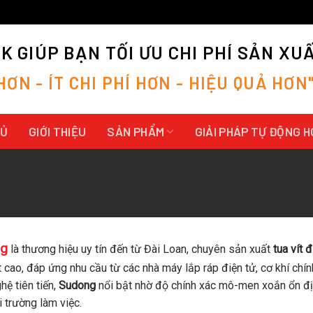
 GIÚP BẠN TỐI ƯU CHI PHÍ SẢN XU
H
Ơ
N
-
Í
T
C
H
I
P
H
Í
H
Ơ
N
-
H
I
Ệ
U
Q
U
Ả
H
Ơ
N
HỦ
GIỚI THIỆU
SẢN PHẨM
GIẢI PHÁP TỰ ĐỘNG 
g
là thương hiệu uy tín đến từ Đài Loan, chuyên sản xuất
tua vít đ
t cao, đáp ứng nhu cầu từ các nhà máy lắp ráp điện tử, cơ khí chí
hệ tiên tiến,
Sudong
nổi bật nhờ độ chính xác mô-men xoắn ổn địn
 trường làm việc.