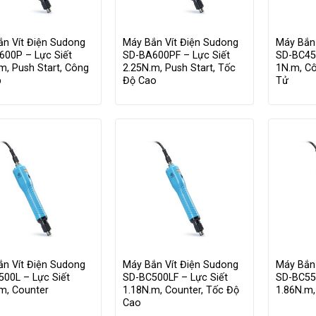
ắn Vít Điện Sudong
Máy Bắn Vít Điện Sudong
Máy Bắn
600P – Lực Siết
SD-BA600PF – Lực Siết
SD-BC450
m, Push Start, Công
2.25N.m, Push Start, Tốc
1N.m, C
p
Độ Cao
Tử
ắn Vít Điện Sudong
Máy Bắn Vít Điện Sudong
Máy Bắn
00L – Lực Siết
SD-BC500LF – Lực Siết
SD-BC550
m, Counter
1.18N.m, Counter, Tốc Độ
1.86N.m,
Cao