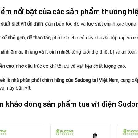
iểm nổi bật của các sản phẩm thương hi
 suất siết vít ổn định
, đảm bảo tốc độ và lực siết chính xác trong 
t kế nhỏ gọn, dễ thao tác
, phù hợp cho cả dây chuyền lắp ráp và c
ành êm ái, ít rung và ít sinh nhiệt
, tăng tuổi thọ thiết bị và an to
ền cao
, nhờ cấu trúc cơ khí tối ưu và vật liệu chất lượng cao.
tek
là
nhà phân phối chính hãng của Sudong tại Việt Nam
, cung c
 và máy bắn vít.
 khảo dòng sản phẩm tua vít điện Sudon