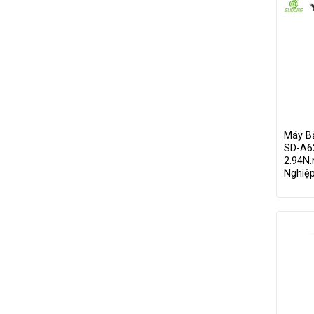
Máy B
SD-A62
2.94N
Nghiệ