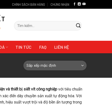
CHÍNH SÁCH BÁN HÀNG
CHỨNG NHẬN
ẤT
Tìm
"
kiếm:
HOÁ
TIN TỨC
FAQ
LIÊN HỆ
iện và thiết bị siết vít công nghiệp
với tiêu chuẩn
nh xác đến dây chuyền sản xuất tự động hóa. Với
h, hiệu suất vượt trội và độ bền ấn tượng trong