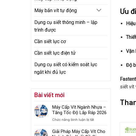
Ưu đ
Máy bắn vít tự động
Dụng cụ siết thông minh – lập
Hiệu
trình được
Thiế
Cần siết lực cơ
Vận h
Cần siết lực điện tử
Dụng cụ siết có kiểm soát lực
Độ b
ngắt khi đủ lực
Fasten
siết vít
Bài viết mới
Tham
Máy Cấp Vít Ngành Nhựa –
Tăng Tốc Độ Lắp Ráp 2026
ở
Chức năng bình luận bị tắt
Máy
Cấp
Giải Pháp Máy Cấp Vít Cho
Vít