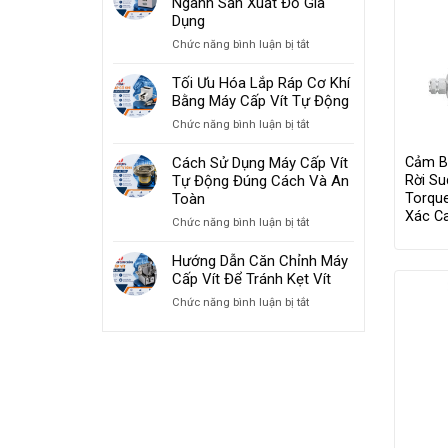
Ngành Sản Xuất Đồ Gia
Ngành
Dụng
Nhựa
ở
Chức năng bình luận bị tắt
–
Giải
Tăng
Pháp
Tối Ưu Hóa Lắp Ráp Cơ Khí
Tốc
Máy
Bằng Máy Cấp Vít Tự Động
Độ
Cấp
Lắp
ở
Chức năng bình luận bị tắt
Vít
Ráp
Tối
Cho
2026
Ưu
Cảm B
Cách Sử Dụng Máy Cấp Vít
Ngành
Hóa
Rời Su
Tự Động Đúng Cách Và An
Sản
Lắp
Torque
Toàn
Xuất
Ráp
Đồ
Xác C
ở
Chức năng bình luận bị tắt
Cơ
Gia
Cách
Khí
Dụng
Sử
Hướng Dẫn Căn Chỉnh Máy
Bằng
Dụng
Cấp Vít Để Tránh Kẹt Vít
Máy
Máy
Cấp
ở
Chức năng bình luận bị tắt
Cấp
Vít
Hướng
Vít
Tự
Dẫn
Tự
Động
Căn
Động
Chỉnh
Đúng
Máy
Cách
Cấp
Và
Vít
An
Để
Toàn