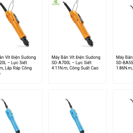
ắn Vít Điện Sudong
Máy Bắn Vít Điện Sudong
Máy Bắn
0L – Lực Siết
SD-A700L – Lực Siết
SD-BA55
.m, Lắp Ráp Công
4.11N.m, Công Suất Cao
1.86N.m,
p