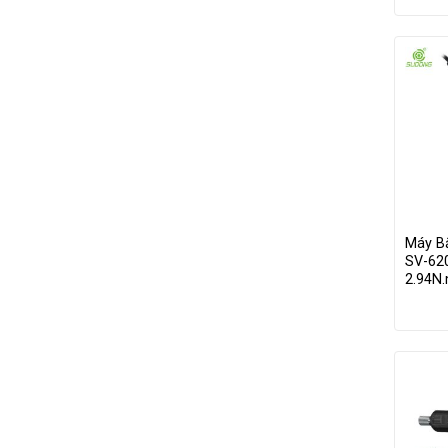
Máy B
SV-620
2.94N