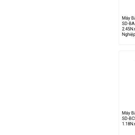
Máy B
SD-BA
2.45N.
Nghiệ
Máy B
SD-BC5
1.18N.