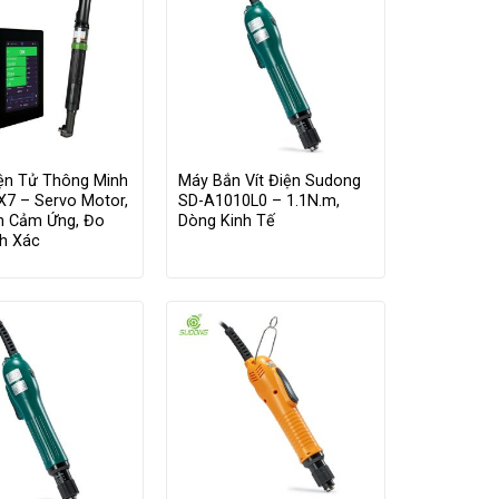
iện Tử Thông Minh
Máy Bắn Vít Điện Sudong
X7 – Servo Motor,
SD-A1010L0 – 1.1N.m,
h Cảm Ứng, Đo
Dòng Kinh Tế
nh Xác