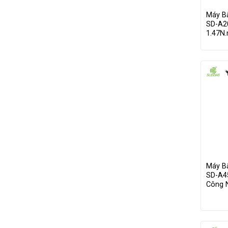
Tránh
Kẹt
Máy B
Vít
SD-A2
1.47N.
Máy B
SD-A45
Công 