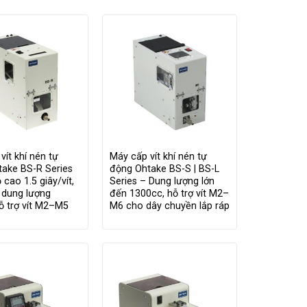
vít khí nén tự
Máy cấp vít khí nén tự
ake BS-R Series
động Ohtake BS-S | BS-L
 cao 1.5 giây/vít,
Series – Dung lượng lớn
 dung lượng
đến 1300cc, hỗ trợ vít M2–
ỗ trợ vít M2–M5
M6 cho dây chuyền lắp ráp