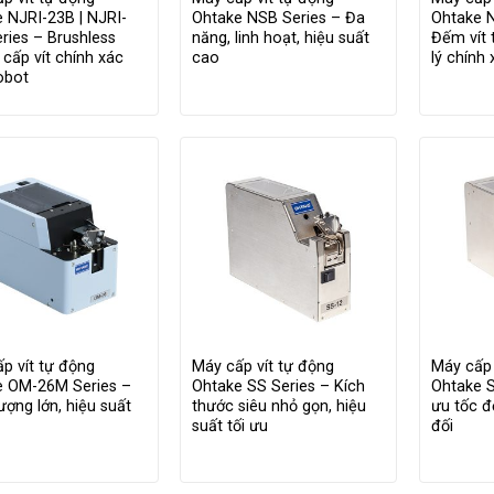
 NJRI-23B | NJRI-
Ohtake NSB Series – Đa
Ohtake 
ries – Brushless
năng, linh hoạt, hiệu suất
Đếm vít 
 cấp vít chính xác
cao
lý chính
obot
p vít tự động
Máy cấp vít tự động
Máy cấp 
e OM-26M Series –
Ohtake SS Series – Kích
Ohtake S
ượng lớn, hiệu suất
thước siêu nhỏ gọn, hiệu
ưu tốc đ
suất tối ưu
đối