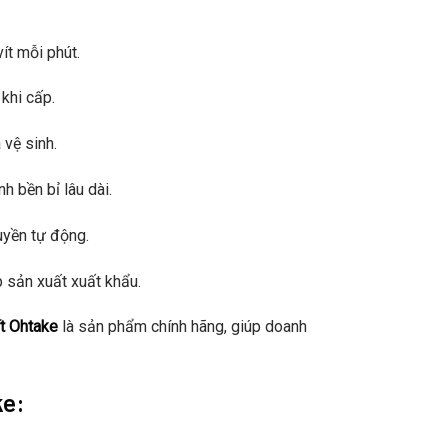
ít mỗi phút.
 khi cấp.
 vệ sinh.
h bền bỉ lâu dài.
uyền tự động.
 sản xuất xuất khẩu.
t Ohtake
là sản phẩm chính hãng, giúp doanh
ke: