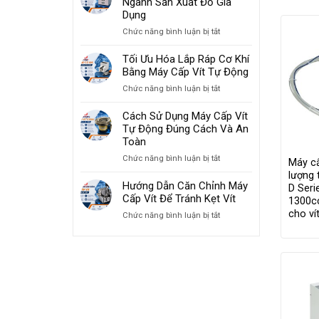
Ngành Sản Xuất Đồ Gia
Ngành
Dụng
Nhựa
ở
Chức năng bình luận bị tắt
–
Giải
Tăng
Pháp
Tối Ưu Hóa Lắp Ráp Cơ Khí
Tốc
Máy
Bằng Máy Cấp Vít Tự Động
Độ
Cấp
Lắp
ở
Chức năng bình luận bị tắt
Vít
Ráp
Tối
Cho
2026
Ưu
Cách Sử Dụng Máy Cấp Vít
Ngành
Hóa
Tự Động Đúng Cách Và An
Sản
Lắp
Toàn
Xuất
Ráp
Đồ
ở
Chức năng bình luận bị tắt
Cơ
Máy cấ
Gia
Cách
Khí
lượng 
Dụng
Sử
Hướng Dẫn Căn Chỉnh Máy
Bằng
D Seri
Dụng
Cấp Vít Để Tránh Kẹt Vít
Máy
1300cc
Máy
Cấp
cho v
ở
Chức năng bình luận bị tắt
Cấp
Vít
Hướng
Vít
Tự
Dẫn
Tự
Động
Căn
Động
Chỉnh
Đúng
Máy
Cách
Cấp
Và
Vít
An
Để
Toàn