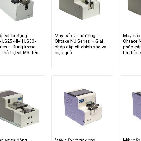
p vít tự động
Máy cấp vít tự động
Máy cấp 
e LS25-HM | LS50-
Ohtake NJ Series – Giải
Ohtake N
ies – Dung lượng
pháp cấp vít chính xác và
pháp cấp
n, hỗ trợ vít M3 đến
hiệu quả
bộ đếm 
p vít tự động
Máy cấp vít tự động
Máy cấp 