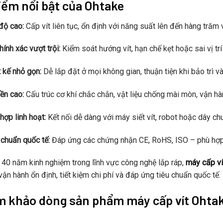
iểm nổi bật của Ohtake
độ cao:
Cấp vít liên tục, ổn định với năng suất lên đến hàng trăm v
hính xác vượt trội:
Kiểm soát hướng vít, hạn chế kẹt hoặc sai vị trí
t kế nhỏ gọn:
Dễ lắp đặt ở mọi không gian, thuận tiện khi bảo trì và
ền cao:
Cấu trúc cơ khí chắc chắn, vật liệu chống mài mòn, vận hàn
 hợp linh hoạt:
Kết nối dễ dàng với máy siết vít, robot hoặc dây ch
 chuẩn quốc tế:
Đáp ứng các chứng nhận CE, RoHS, ISO – phù hợp
 40 năm kinh nghiệm trong lĩnh vực công nghệ lắp ráp,
máy cấp ví
vận hành ổn định, tiết kiệm chi phí và đáp ứng tiêu chuẩn quốc tế.
 khảo dòng sản phẩm máy cấp vít Ohta