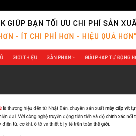
 GIÚP BẠN TỐI ƯU CHI PHÍ SẢN XU
H
Ơ
N
-
Í
T
C
H
I
P
H
Í
H
Ơ
N
-
H
I
Ệ
U
Q
U
Ả
H
Ơ
N
HỦ
GIỚI THIỆU
SẢN PHẨM
GIẢI PHÁP TỰ ĐỘNG 
e
là thương hiệu đến từ Nhật Bản, chuyên sản xuất
máy cấp vít t
hiện đại. Với công nghệ truyền động tiên tiến và độ chính xác nổi 
điện tử, cơ khí, ô tô và thiết bị y tế trên toàn thế giới.