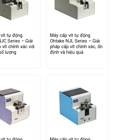
vít tự động
Máy cấp vít tự động
JC Series – Giải
Ohtake NJL Series – Giải
 vít chính xác với
pháp cấp vít chính xác, ổn
số lượng
định và hiệu quả
vít tự động
Máy cấp vít tự động