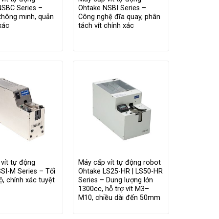
NSBC Series –
Ohtake NSBI Series –
thông minh, quản
Công nghệ đĩa quay, phân
 xác
tách vít chính xác
vít tự động
Máy cấp vít tự động robot
SI-M Series – Tối
Ohtake LS25-HR | LS50-HR
ộ, chính xác tuyệt
Series – Dung lượng lớn
1300cc, hỗ trợ vít M3–
M10, chiều dài đến 50mm