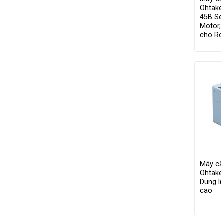
Ohtake
45B Se
Motor,
cho R
Máy cấ
Ohtak
Dung l
cao