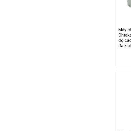
Máy cấ
Ohtake
độ cao
đa kí