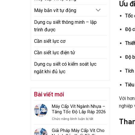
Ưu đ
Máy bắn vít tự động
Tốc 
Dụng cụ siết thông minh – lập
Độ c
trình được
Cần siết lực cơ
Thiế
Cần siết lực điện tử
Độ b
Dụng cụ siết có kiểm soát lực
Tích
ngắt khi đủ lực
Tiêu
Bài viết mới
Với hơn
nghiệp 
Máy Cấp Vít Ngành Nhựa –
Tăng Tốc Độ Lắp Ráp 2026
Tham
ở
Chức năng bình luận bị tắt
Máy
Cấp
Giải Pháp Máy Cấp Vít Cho
Vít