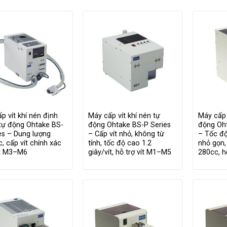
p vít khí nén định
Máy cấp vít khí nén tự
Máy cấp 
tự động Ohtake BS-
động Ohtake BS-P Series
động Oht
es – Dung lượng
– Cấp vít nhỏ, không từ
– Tốc độ
, cấp vít chính xác
tính, tốc độ cao 1.2
nhỏ gọn,
ít M3–M6
giây/vít, hỗ trợ vít M1–M5
280cc, h