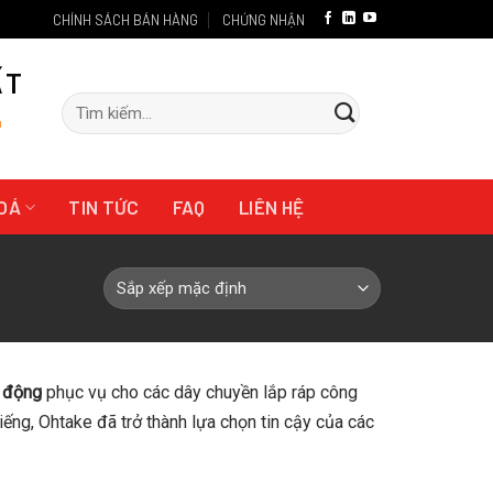
CHÍNH SÁCH BÁN HÀNG
CHỨNG NHẬN
ẤT
Tìm
"
kiếm:
HOÁ
TIN TỨC
FAQ
LIÊN HỆ
ự động
phục vụ cho các dây chuyền lắp ráp công
tiếng, Ohtake đã trở thành lựa chọn tin cậy của các