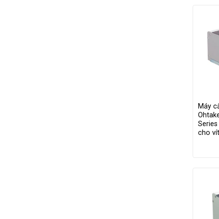
Máy cấ
Ohtak
Series
cho v