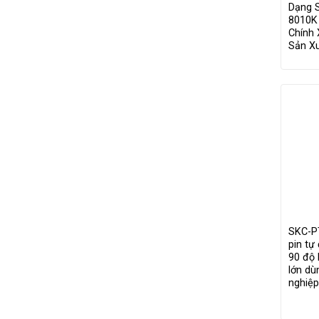
Dạng 
8010K 
Chính 
Sản X
SKC-PT
pin tự
90 độ 
lớn dù
nghiệ