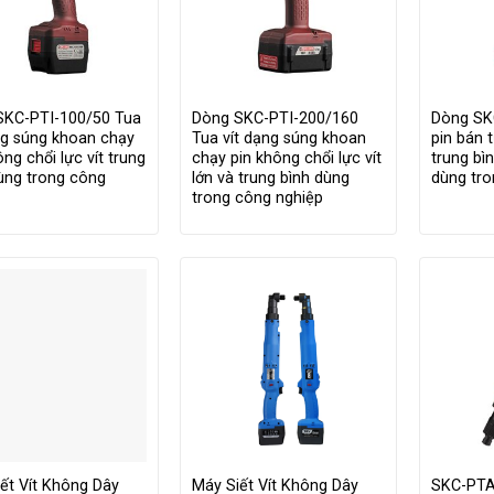
SKC-PTI-100/50 Tua
Dòng SKC-PTI-200/160
Dòng SK
ng súng khoan chạy
Tua vít dạng súng khoan
pin bán t
ông chổi lực vít trung
chạy pin không chổi lực vít
trung bì
ùng trong công
lớn và trung bình dùng
dùng tro
p
trong công nghiệp
ết Vít Không Dây
Máy Siết Vít Không Dây
SKC-PTA