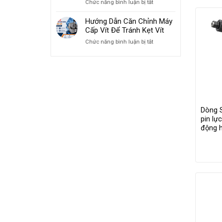
ở
Chức năng bình luận bị tắt
Cơ
Gia
Cách
Khí
Dụng
Sử
Hướng Dẫn Căn Chỉnh Máy
Bằng
Dụng
Cấp Vít Để Tránh Kẹt Vít
Máy
Máy
Cấp
ở
Chức năng bình luận bị tắt
Cấp
Vít
Hướng
Vít
Tự
Dẫn
Tự
Động
Căn
Động
Chỉnh
Đúng
Máy
Cách
Cấp
Và
Vít
An
Để
Dòng 
Toàn
Tránh
pin lự
Kẹt
động h
Vít