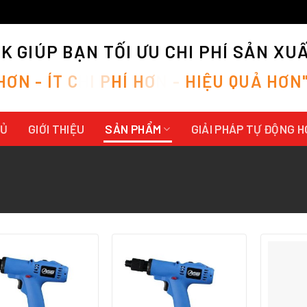
 GIÚP BẠN TỐI ƯU CHI PHÍ SẢN XU
H
Ơ
N
-
Í
T
C
H
I
P
H
Í
H
Ơ
N
-
H
I
Ệ
U
Q
U
Ả
H
Ơ
N
HỦ
GIỚI THIỆU
SẢN PHẨM
GIẢI PHÁP TỰ ĐỘNG 