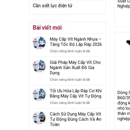
Suất 
Cần siết lực điện tử
Nghiệ
Bài viết mới
Máy Cấp Vít Ngành Nhựa –
Tăng Tốc Độ Lắp Ráp 2026
ở
Chức năng bình luận bị tắt
Máy
Cấp
Giải Pháp Máy Cấp Vít Cho
Vít
Ngành Sản Xuất Đồ Gia
Ngành
Dụng
Nhựa
ở
Chức năng bình luận bị tắt
–
Giải
Tăng
Pháp
Tối Ưu Hóa Lắp Ráp Cơ Khí
Tốc
Dòng 
Máy
Bằng Máy Cấp Vít Tự Động
Độ
B60/35
Cấp
Lắp
động k
ở
Chức năng bình luận bị tắt
Vít
Ráp
Tối
nhỏ lo
Cho
2026
Ưu
thân 
Cách Sử Dụng Máy Cấp Vít
Ngành
Hóa
nghiệ
Tự Động Đúng Cách Và An
Sản
Lắp
Toàn
Xuất
Ráp
Đồ