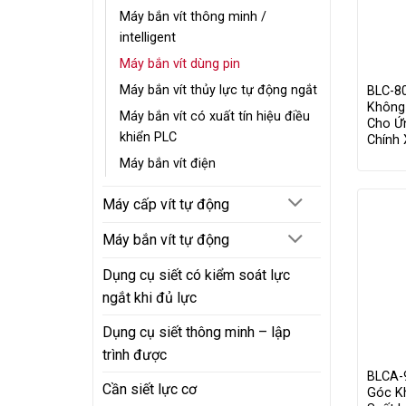
Máy bắn vít thông minh /
intelligent
Máy bắn vít dùng pin
Máy bắn vít thủy lực tự động ngắt
BLC-8
Không
Máy bắn vít có xuất tín hiệu điều
Cho Ứ
khiển PLC
Chính
Máy bắn vít điện
Máy cấp vít tự động
Máy bắn vít tự động
Dụng cụ siết có kiểm soát lực
ngắt khi đủ lực
Dụng cụ siết thông minh – lập
trình được
BLCA-9
Cần siết lực cơ
Góc K