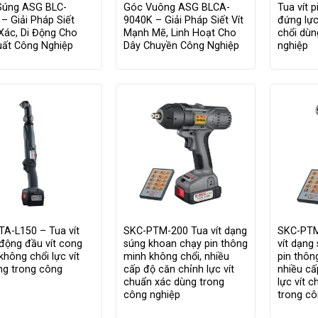
Súng ASG BLC-
Góc Vuông ASG BLCA-
Tua vít 
– Giải Pháp Siết
9040K – Giải Pháp Siết Vít
đứng lực
Xác, Di Động Cho
Mạnh Mẽ, Linh Hoạt Cho
chổi dùn
uất Công Nghiệp
Dây Chuyền Công Nghiệp
nghiệp
A-L150 – Tua vít
SKC-PTM-200 Tua vít dạng
SKC-PTM
 động đầu vít cong
súng khoan chạy pin thông
vít dạng
không chổi lực vít
minh không chổi, nhiều
pin thôn
ng trong công
cấp độ căn chỉnh lực vít
nhiều cấ
p
chuẩn xác dùng trong
lực vít 
công nghiệp
trong cô