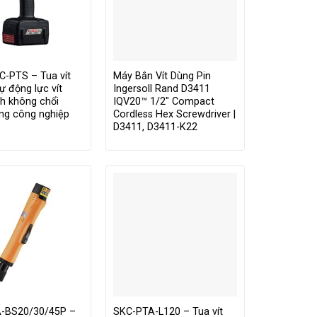
C-PTS – Tua vít
Máy Bắn Vít Dùng Pin
ự động lực vít
Ingersoll Rand D3411
nh không chổi
IQV20™ 1/2″ Compact
ng công nghiệp
Cordless Hex Screwdriver |
D3411, D3411-K22
-BS20/30/45P –
SKC-PTA-L120 – Tua vít