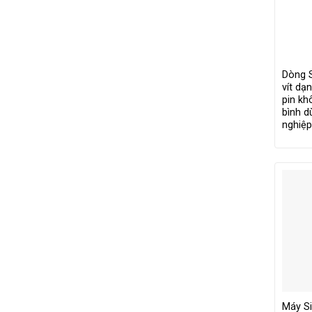
Dòng 
vít dạ
pin kh
bình d
nghiệ
Máy Si