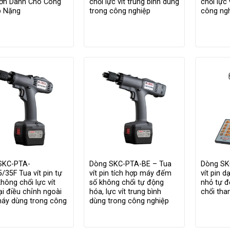
Lớn Dành Cho Công
chổi lực vít trung bình dùng
chổi lực 
p Nặng
trong công nghiệp
công ng
SKC-PTA-
Dòng SKC-PTA-BE – Tua
Dòng SK
/35F Tua vít pin tự
vít pin tích hợp máy đếm
vít pin d
hông chổi lực vít
số không chổi tự động
nhỏ tự 
ại điều chỉnh ngoài
hóa, lực vít trung bình
chổi tha
máy dùng trong công
dùng trong công nghiệp
p