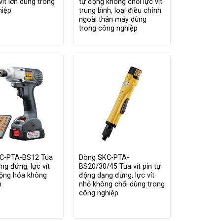
vít lớn dùng trong
tự động không chổi lực vít
hiệp
trung bình, loại điều chỉnh
ngoài thân máy dùng
trong công nghiệp
C-PTA-BS12 Tua
Dòng SKC-PTA-
ạng đứng, lực vít
BS20/30/45 Tua vít pin tự
động hóa không
động dạng đứng, lực vít
n
nhỏ không chổi dùng trong
công nghiệp