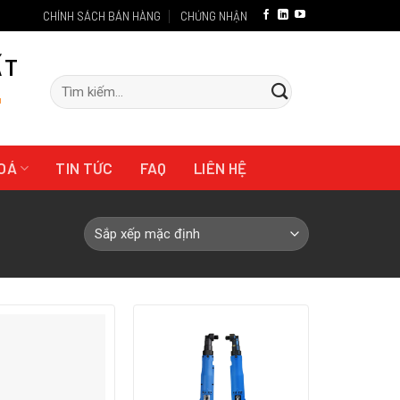
CHÍNH SÁCH BÁN HÀNG
CHỨNG NHẬN
ẤT
Tìm
"
kiếm:
HOÁ
TIN TỨC
FAQ
LIÊN HỆ