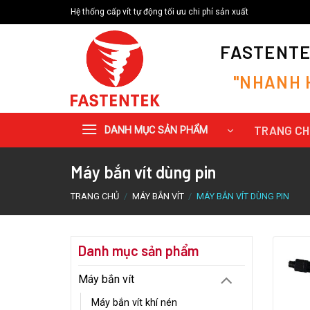
Bỏ
Hệ thống cấp vít tự động tối ưu chi phí sản xuất
qua
nội
FASTENTEK
dung
"
N
H
A
N
H
TRANG C
DANH MỤC SẢN PHẨM
Máy bắn vít dùng pin
TRANG CHỦ
/
MÁY BẮN VÍT
/
MÁY BẮN VÍT DÙNG PIN
Danh mục sản phẩm
Máy bắn vít
Máy bắn vít khí nén