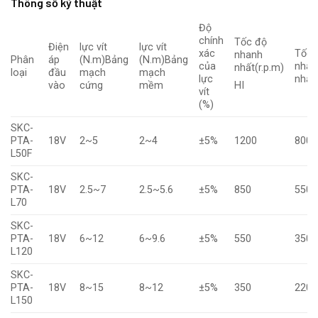
Thông số kỹ thuật
Độ
chính
Tốc độ
Điện
lực vít
lực vít
xác
Tốc 
nhanh
Phân
áp
(N.m)Bảng
(N.m)Bảng
của
nhan
nhất(r.p.m)
loại
đầu
mạch
mạch
lực
nhất
vào
cứng
mềm
HI
vít
(%)
SKC-
PTA-
18V
2~5
2~4
±5%
1200
800
L50F
SKC-
PTA-
18V
2.5~7
2.5~5.6
±5%
850
550
L70
SKC-
PTA-
18V
6~12
6~9.6
±5%
550
350
L120
SKC-
PTA-
18V
8~15
8~12
±5%
350
220
L150