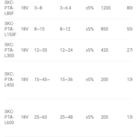
SKC-
PTA-
18V
3~8
3~6.4
±5%
1200
800
L80F
SKC-
PTA-
18V
8~15
8~12
±5%
850
550
L150F
SKC-
PTA-
18V
12~30
12~24
±5%
420
270
L300
SKC-
PTA-
18V
15~45~
15~36
±5%
200
130
L450
SKC-
PTA-
18V
25~60
25~48
±5%
200
130
L600