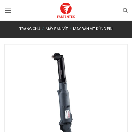
Bỏ
qua
nội
dung
TRANG CHỦ
/
MÁY BẮN VÍT
/
MÁY BẮN VÍT DÙNG PIN