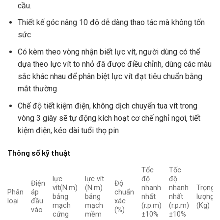
cầu.
Thiết kế góc nâng 10 độ dễ dàng thao tác mà không tốn
sức
Có kèm theo vòng nhận biết lực vít, người dùng có thể
dựa theo lực vít to nhỏ đã được điều chỉnh, dùng các màu
sắc khác nhau để phân biệt lực vít đạt tiêu chuẩn bằng
mắt thường
Chế độ tiết kiệm điện, không dịch chuyển tua vít trong
vòng 3 giây sẽ tự động kích hoạt cơ chế nghỉ ngơi, tiết
kiệm điện, kéo dài tuổi thọ pin
Thông số kỹ thuật
Tốc
Tốc
lực
lực vít
độ
độ
Điện
Độ
vít(N.m)
(N.m)
nhanh
nhanh
Trọng
Phân
áp
chuẩn
bảng
bảng
nhất
nhất
lượng
loại
đầu
xác
mạch
mạch
(r.p.m)
(r.p.m)
(Kg)
vào
(%)
cứng
mềm
±10%
±10%