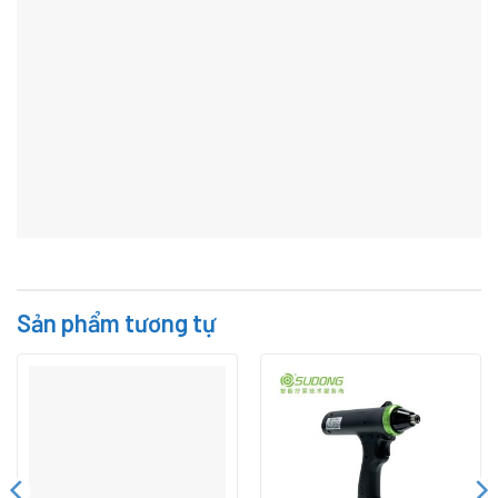
Dòng SKC-PTA-B60/35/35F
Súng Siết Lực Điện Tử Pin
Tua vít pin tự động không
Lithium Sudong – Servo
chổi lực vít nhỏ loại điều chỉnh
Motor, Không Dây
ngoài thân máy dùng trong
công nghiệp
Đánh giá
Chưa có đánh giá nào.
Hãy là người đầu tiên nhận xét “Dòng SKC-PTA-
120/80 – Tua vít pin tự động không chổi lực vít
trung bình dùng trong công nghiệp”