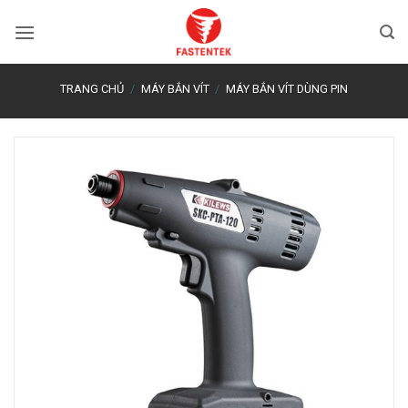
Bỏ
qua
nội
dung
TRANG CHỦ
/
MÁY BẮN VÍT
/
MÁY BẮN VÍT DÙNG PIN