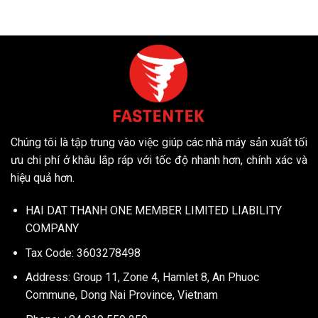
Address: Group 11, Zone 4, Hamlet 8, An Phuoc
Commune, Dong Nai Province, Vietnam
Phone: +84 919 559 259
Email:
contact.fastentek@gmail.com
Để hiểu rõ về chính sách bán hàng và chiết khấu khi mua sản
phẩm tại Fastentek vui lòng liên hệ với chúng tôi qua Email
hoặc Hotline để được tư vấn miễn phí.
Chính sách quy định
Chính sách bán hàng
Chính sách bảo hành
Chính sách thanh toán