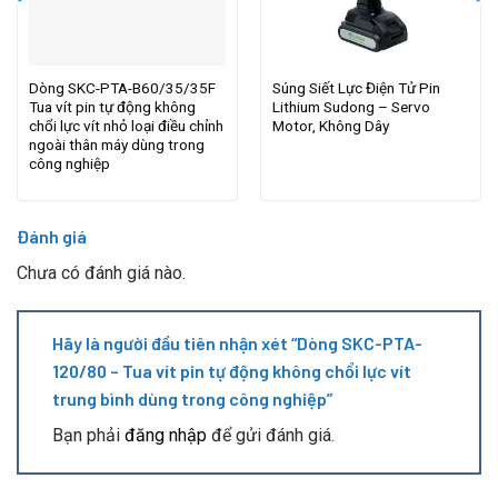
Bạn phải
đăng nhập
để gửi đánh giá.
Chúng tôi là tập trung vào việc giúp các nhà máy sản xuất tối
ưu chi phí ở khâu lắp ráp với tốc độ nhanh hơn, chính xác và
hiệu quả hơn.
HAI DAT THANH ONE MEMBER LIMITED LIABILITY
COMPANY
Tax Code: 3603278498