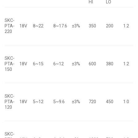
HI
LO
SKC-
PTA-
18V
8~22
8~17.6
±3%
350
200
1.2
220
SKC-
PTA-
18V
6~15
6~12
±3%
600
380
1.2
150
SKC-
PTA-
18V
5~12
5~9.6
±3%
720
450
1.0
120
SKC-