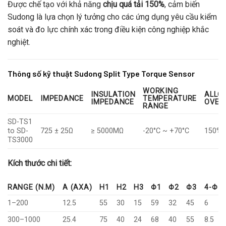
Được chế tạo với khả năng
chịu quá tải 150%
, cảm biến
Sudong là lựa chọn lý tưởng cho các ứng dụng yêu cầu kiểm
soát và đo lực chính xác trong điều kiện công nghiệp khắc
nghiệt.
Thông số kỹ thuật Sudong Split Type Torque Sensor
WORKING
INSULATION
ALLO
MODEL
IMPEDANCE
TEMPERATURE
IMPEDANCE
OVER
RANGE
SD-TS1
to SD-
725 ± 25Ω
≥ 5000MΩ
-20°C ~ +70°C
150% F
TS3000
Kích thước chi tiết:
RANGE (N.M)
A (AXA)
H1
H2
H3
Φ1
Φ2
Φ3
4-Φ
1–200
12.5
55
30
15
59
32
45
6
300–1000
25.4
75
40
24
68
40
55
8.5