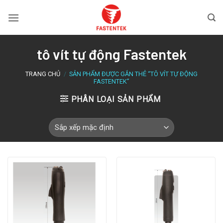
Bỏ
qua
nội
dung
tô vít tự động Fastentek
TRANG CHỦ
/
SẢN PHẨM ĐƯỢC GẮN THẺ “TÔ VÍT TỰ ĐỘNG
FASTENTEK”
PHÂN LOẠI SẢN PHẨM