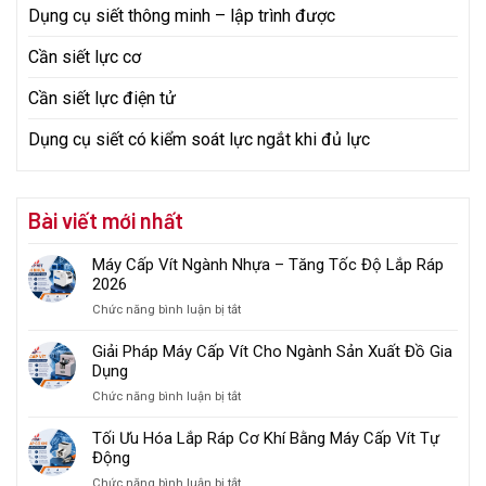
Dụng cụ siết thông minh – lập trình được
Cần siết lực cơ
Cần siết lực điện tử
Dụng cụ siết có kiểm soát lực ngắt khi đủ lực
Bài viết mới nhất
Máy Cấp Vít Ngành Nhựa – Tăng Tốc Độ Lắp Ráp
2026
ở
Chức năng bình luận bị tắt
Máy
Cấp
Giải Pháp Máy Cấp Vít Cho Ngành Sản Xuất Đồ Gia
Vít
Dụng
Ngành
ở
Chức năng bình luận bị tắt
Nhựa
Giải
–
Pháp
Tối Ưu Hóa Lắp Ráp Cơ Khí Bằng Máy Cấp Vít Tự
Tăng
Máy
Động
Tốc
Cấp
Độ
ở
Chức năng bình luận bị tắt