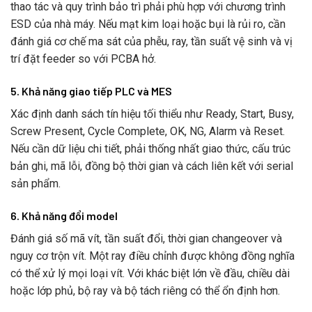
thao tác và quy trình bảo trì phải phù hợp với chương trình
ESD của nhà máy. Nếu mạt kim loại hoặc bụi là rủi ro, cần
đánh giá cơ chế ma sát của phễu, ray, tần suất vệ sinh và vị
trí đặt feeder so với PCBA hở.
5. Khả năng giao tiếp PLC và MES
Xác định danh sách tín hiệu tối thiểu như Ready, Start, Busy,
Screw Present, Cycle Complete, OK, NG, Alarm và Reset.
Nếu cần dữ liệu chi tiết, phải thống nhất giao thức, cấu trúc
bản ghi, mã lỗi, đồng bộ thời gian và cách liên kết với serial
sản phẩm.
6. Khả năng đổi model
Đánh giá số mã vít, tần suất đổi, thời gian changeover và
nguy cơ trộn vít. Một ray điều chỉnh được không đồng nghĩa
có thể xử lý mọi loại vít. Với khác biệt lớn về đầu, chiều dài
hoặc lớp phủ, bộ ray và bộ tách riêng có thể ổn định hơn.