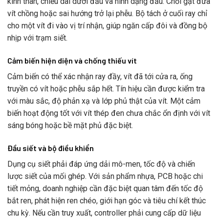
kính thân, chiều dài dưới đầu và hình dạng đầu. Chổi gạt đưa
vít chồng hoặc sai hướng trở lại phễu. Bộ tách ở cuối ray chỉ
cho một vít đi vào vị trí nhận, giúp ngăn cấp đôi và đồng bộ
nhịp với trạm siết.
Cảm biến hiện diện và chống thiếu vít
Cảm biến có thể xác nhận ray đầy, vít đã tới cửa ra, ống
truyền có vít hoặc phễu sắp hết. Tín hiệu cần được kiểm tra
với màu sắc, độ phản xạ và lớp phủ thật của vít. Một cảm
biến hoạt động tốt với vít thép đen chưa chắc ổn định với vít
sáng bóng hoặc bề mặt phủ đặc biệt.
Đầu siết và bộ điều khiển
Dụng cụ siết phải đáp ứng dải mô-men, tốc độ và chiến
lược siết của mối ghép. Với sản phẩm nhựa, PCB hoặc chi
tiết mỏng, doanh nghiệp cần đặc biệt quan tâm đến tốc độ
bắt ren, phát hiện ren chéo, giới hạn góc và tiêu chí kết thúc
chu kỳ. Nếu cần truy xuất, controller phải cung cấp dữ liệu