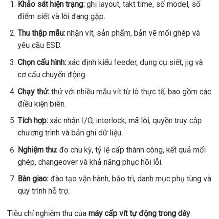
Khảo sát hiện trạng:
ghi layout, takt time, số model, số
điểm siết và lỗi đang gặp.
Thu thập mẫu:
nhận vít, sản phẩm, bản vẽ mối ghép và
yêu cầu ESD.
Chọn cấu hình:
xác định kiểu feeder, dụng cụ siết, jig và
cơ cấu chuyển động.
Chạy thử:
thử với nhiều mẫu vít từ lô thực tế, bao gồm các
điều kiện biên.
Tích hợp:
xác nhận I/O, interlock, mã lỗi, quyền truy cập
chương trình và bản ghi dữ liệu.
Nghiệm thu:
đo chu kỳ, tỷ lệ cấp thành công, kết quả mối
ghép, changeover và khả năng phục hồi lỗi.
Bàn giao:
đào tạo vận hành, bảo trì, danh mục phụ tùng và
quy trình hỗ trợ.
Tiêu chí nghiệm thu của
máy cấp vít tự động trong dây