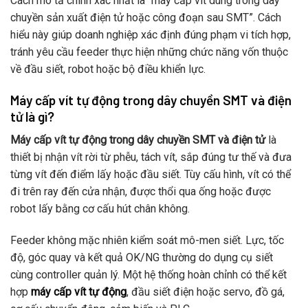
Cách mô tả chính xác nhất là “máy cấp vít dùng trong dây
chuyền sản xuất điện tử hoặc công đoạn sau SMT”. Cách
hiểu này giúp doanh nghiệp xác định đúng phạm vi tích hợp,
tránh yêu cầu feeder thực hiện những chức năng vốn thuộc
về đầu siết, robot hoặc bộ điều khiển lực.
Máy cấp vít tự động trong dây chuyền SMT và điện
tử là gì?
Máy cấp vít tự động trong dây chuyền SMT và điện tử
là
thiết bị nhận vít rời từ phễu, tách vít, sắp đúng tư thế và đưa
từng vít đến điểm lấy hoặc đầu siết. Tùy cấu hình, vít có thể
đi trên ray đến cửa nhận, được thổi qua ống hoặc được
robot lấy bằng cơ cấu hút chân không.
Feeder không mặc nhiên kiểm soát mô-men siết. Lực, tốc
độ, góc quay và kết quả OK/NG thường do dụng cụ siết
cùng controller quản lý. Một hệ thống hoàn chỉnh có thể kết
hợp
máy cấp vít tự động
, đầu siết điện hoặc servo, đồ gá,