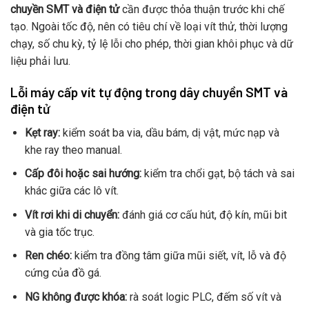
chuyền SMT và điện tử
cần được thỏa thuận trước khi chế
tạo. Ngoài tốc độ, nên có tiêu chí về loại vít thử, thời lượng
chạy, số chu kỳ, tỷ lệ lỗi cho phép, thời gian khôi phục và dữ
liệu phải lưu.
Lỗi máy cấp vít tự động trong dây chuyền SMT và
điện tử
Kẹt ray:
kiểm soát ba via, dầu bám, dị vật, mức nạp và
khe ray theo manual.
Cấp đôi hoặc sai hướng:
kiểm tra chổi gạt, bộ tách và sai
khác giữa các lô vít.
Vít rơi khi di chuyển:
đánh giá cơ cấu hút, độ kín, mũi bit
và gia tốc trục.
Ren chéo:
kiểm tra đồng tâm giữa mũi siết, vít, lỗ và độ
cứng của đồ gá.
NG không được khóa:
rà soát logic PLC, đếm số vít và