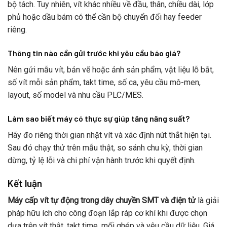
bộ tách. Tuy nhiên, vít khác nhiều về đầu, thân, chiều dài, lớp
phủ hoặc dầu bám có thể cần bộ chuyển đổi hay feeder
riêng.
Thông tin nào cần gửi trước khi yêu cầu báo giá?
Nên gửi mẫu vít, bản vẽ hoặc ảnh sản phẩm, vật liệu lỗ bắt,
số vít mỗi sản phẩm, takt time, số ca, yêu cầu mô-men,
layout, số model và nhu cầu PLC/MES.
Làm sao biết máy có thực sự giúp tăng năng suất?
Hãy đo riêng thời gian nhặt vít và xác định nút thắt hiện tại.
Sau đó chạy thử trên mẫu thật, so sánh chu kỳ, thời gian
dừng, tỷ lệ lỗi và chi phí vận hành trước khi quyết định.
Kết luận
Máy cấp vít tự động trong dây chuyền SMT và điện tử
là giải
pháp hữu ích cho công đoạn lắp ráp cơ khí khi được chọn
dựa trên vít thật, takt time, mối ghép và yêu cầu dữ liệu. Giá