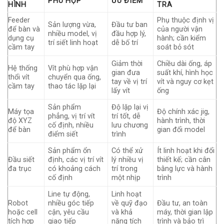
PHÙ HỢP
ƯU ĐIỂM
HÌNH
TRA
Feeder
Phụ thuộc định vị
Sản lượng vừa,
Đầu tư ban
để bàn và
của người vận
nhiều model, vị
đầu hợp lý,
dụng cụ
hành; cần kiểm
trí siết linh hoạt
dễ bố trí
cầm tay
soát bỏ sót
Giảm thời
Chiều dài ống, áp
Hệ thống
Vít phù hợp vận
gian đưa
suất khí, hình học
thổi vít
chuyển qua ống,
tay về vị trí
vít và nguy cơ kẹt
cầm tay
thao tác lặp lại
lấy vít
ống
Sản phẩm
Độ lặp lại vị
Máy tọa
Độ chính xác jig,
phẳng, vị trí vít
trí tốt, dễ
độ XYZ
hành trình, thời
cố định, nhiều
lưu chương
để bàn
gian đổi model
điểm siết
trình
Sản phẩm ổn
Có thể xử
Ít linh hoạt khi đổi
Đầu siết
định, các vị trí vít
lý nhiều vị
thiết kế; cần cân
đa trục
có khoảng cách
trí trong
bằng lực và hành
cố định
một nhịp
trình
Line tự động,
Linh hoạt
Robot
nhiều góc tiếp
về quỹ đạo
Đầu tư, an toàn
hoặc cell
cận, yêu cầu
và khả
máy, thời gian lập
tích hợp
giao tiếp
năng tích
trình và bảo trì