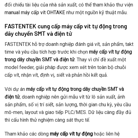
đối chiếu tài liệu của nhà sản xuất; có thể tham khảo thư viện
manual máy cấp vít OHTAKE
như một nguồn kỹ thuật mẫu.
FASTENTEK cung cấp máy cấp vít tự động trong
dây chuyền SMT và điện tử
FASTENTEK hỗ trợ doanh nghiệp đánh giá vít, sản phẩm, takt
time và yêu cầu tích hợp trước khi chọn
máy cấp vít tự động
trong dây chuyền SMT và điện tử
. Thay vì chỉ đề xuất một
model feeder, giải pháp được xem xét trên toàn bộ chuỗi
cấp vít, nhận vít, định vị, siết và phản hồi kết quả.
Với dự án
máy cấp vít tự động trong dây chuyền SMT và
điện tử
, doanh nghiệp nên gửi mẫu vít từ lô sản xuất, ảnh
sản phẩm, số vị trí siết, sản lượng, thời gian chu kỳ, yêu cầu
mô-men, layout và giao tiếp PLC/MES. Dữ liệu càng đầy đủ
thì cấu hình thử nghiệm càng sát thực tế.
Tham khảo các dòng
máy cấp vít tự động
hoặc liên hệ