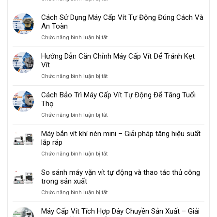
Vít
Lắp
Tối
Cho
Ráp
Ưu
Cách Sử Dụng Máy Cấp Vít Tự Động Đúng Cách Và
Ngành
2026
Hóa
An Toàn
Sản
Lắp
Xuất
ở
Chức năng bình luận bị tắt
Ráp
Đồ
Cách
Cơ
Gia
Sử
Hướng Dẫn Căn Chỉnh Máy Cấp Vít Để Tránh Kẹt
Khí
Dụng
Dụng
Vít
Bằng
Máy
Máy
ở
Chức năng bình luận bị tắt
Cấp
Cấp
Hướng
Vít
Vít
Dẫn
Cách Bảo Trì Máy Cấp Vít Tự Động Để Tăng Tuổi
Tự
Tự
Căn
Thọ
Động
Động
Chỉnh
Đúng
ở
Chức năng bình luận bị tắt
Máy
Cách
Cách
Cấp
Và
Bảo
Máy bắn vít khí nén mini – Giải pháp tăng hiệu suất
Vít
An
Trì
lắp ráp
Để
Toàn
Máy
Tránh
ở
Chức năng bình luận bị tắt
Cấp
Kẹt
Máy
Vít
Vít
bắn
So sánh máy vặn vít tự động và thao tác thủ công
Tự
vít
trong sản xuất
Động
khí
Để
ở
Chức năng bình luận bị tắt
nén
Tăng
So
mini
Tuổi
sánh
Máy Cấp Vít Tích Hợp Dây Chuyền Sản Xuất – Giải
–
Thọ
máy