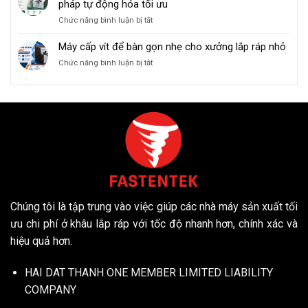
pháp tự động hóa tối ưu
Giải
vặn
pháp
ở
Chức năng bình luận bị tắt
vít
tăng
Máy
tự
hiệu
Cấp
Máy cấp vít để bàn gọn nhẹ cho xưởng lắp ráp nhỏ
động
suất
Vít
và
lắp
ở
Chức năng bình luận bị tắt
Tích
thao
ráp
Máy
Hợp
tác
cấp
Dây
thủ
vít
Chuyền
công
để
Sản
trong
bàn
Xuất
sản
gọn
–
xuất
nhẹ
Giải
cho
pháp
xưởng
tự
lắp
động
ráp
hóa
nhỏ
Chúng tôi là tập trung vào việc giúp các nhà máy sản xuất tối
tối
ưu
ưu chi phí ở khâu lắp ráp với tốc độ nhanh hơn, chính xác và
hiệu quả hơn.
HAI DAT THANH ONE MEMBER LIMITED LIABILITY
COMPANY