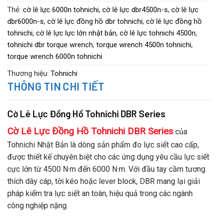
(S)
6000
Thẻ:
cờ lê lực 6000n tohnichi
,
cờ lê lực dbr4500n-s
,
cờ lê lực
dbr6000n-s
,
cờ lê lực đồng hồ dbr tohnichi
,
cờ lê lực đồng hồ
tohnichi
,
cờ lê lực lực lớn nhật bản
,
cờ lê lực tohnichi 4500n
,
tohnichi dbr torque wrench
,
torque wrench 4500n tohnichi
,
torque wrench 6000n tohnichi
Thương hiệu:
Tohnichi
THÔNG TIN CHI TIẾT
Cờ Lê Lực Đồng Hồ Tohnichi DBR Series
Cờ Lê Lực Đồng Hồ Tohnichi DBR Series
của
Tohnichi Nhật Bản là dòng sản phẩm đo lực siết cao cấp,
được thiết kế chuyên biệt cho các ứng dụng yêu cầu lực siết
cực lớn từ 4500 N·m đến 6000 N·m. Với đầu tay cầm tương
thích dây cáp, tời kéo hoặc lever block, DBR mang lại giải
pháp kiểm tra lực siết an toàn, hiệu quả trong các ngành
công nghiệp nặng.