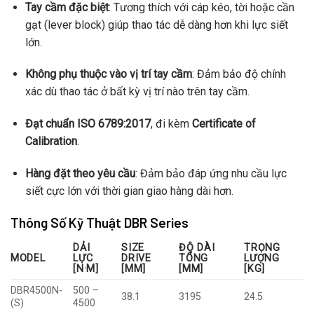
Tay cầm đặc biệt
: Tương thích với cáp kéo, tời hoặc cần
gạt (lever block) giúp thao tác dễ dàng hơn khi lực siết
lớn.
Không phụ thuộc vào vị trí tay cầm
: Đảm bảo độ chính
xác dù thao tác ở bất kỳ vị trí nào trên tay cầm.
Đạt chuẩn ISO 6789:2017
, đi kèm
Certificate of
Calibration
.
Hàng đặt theo yêu cầu
: Đảm bảo đáp ứng nhu cầu lực
siết cực lớn với thời gian giao hàng dài hơn.
Thông Số Kỹ Thuật DBR Series
DẢI
SIZE
ĐỘ DÀI
TRỌNG
MODEL
LỰC
DRIVE
TỔNG
LƯỢNG
[N·M]
[MM]
[MM]
[KG]
DBR4500N-
500 –
38.1
3195
24.5
(S)
4500