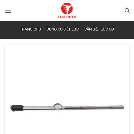
Bỏ
qua
nội
dung
TRANG CHỦ
/
DỤNG CỤ SIẾT LỰC
/
CẦN SIẾT LỰC CƠ