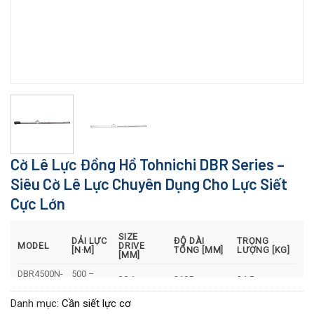
Cờ Lê Lực Đồng Hồ Tohnichi DBR Series –
Siêu Cờ Lê Lực Chuyên Dụng Cho Lực Siết
Cực Lớn
SIZE
DẢI LỰC
ĐỘ DÀI
TRỌNG
MODEL
DRIVE
[N·M]
TỔNG [MM]
LƯỢNG [KG]
[MM]
DBR4500N-
500 –
38.1
3195
24.5
(S)
4500
Danh mục:
Cần siết lực cơ
DBR6000N-
600 –
44.5
1585
25.5