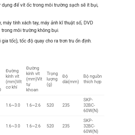
 dụng để vít ốc trong môi trường sạch sẽ ít bụi,
, máy tính xách tay, máy ảnh kĩ thuật số, DVD
o trong môi trường không bụi.
gia tốc), tốc độ quay cho ra trơn tru ổn định.
Đường
Đường
Đầu
kính vít
Trọng
kính vít
Độ
Bộ nguồn
vít
(mm)Vít
lượng
(mm)Vít
dài(mm)
thích hợp
thích
tự
(g)
cơ khí
hợp
O
khoan
SKP-
A、
1.6~3.0
1.6~2.6
520
235
32BC-
B、
60W(N)
C、D
SKP-
A、
1.6~3.0
1.6~2.6
520
235
32BC-
B、
60W(N)
C、D