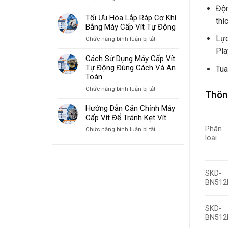
Giải
Độn
Tăng
Pháp
Tối Ưu Hóa Lắp Ráp Cơ Khí
Tốc
thí
Máy
Bằng Máy Cấp Vít Tự Động
Độ
Cấp
Lắp
Lực
ở
Chức năng bình luận bị tắt
Vít
Ráp
Tối
Pla
Cho
2026
Ưu
Cách Sử Dụng Máy Cấp Vít
Ngành
Hóa
Tự Động Đúng Cách Và An
Sản
Tua
Lắp
Toàn
Xuất
Ráp
Đồ
ở
Chức năng bình luận bị tắt
Cơ
Thôn
Gia
Cách
Khí
Dụng
Sử
Hướng Dẫn Căn Chỉnh Máy
Bằng
Dụng
Cấp Vít Để Tránh Kẹt Vít
Máy
Máy
Cấp
Phân
ở
Chức năng bình luận bị tắt
Cấp
Vít
loại
Hướng
Vít
Tự
Dẫn
Tự
Động
Căn
Động
Chỉnh
Đúng
SKD-
Máy
Cách
Cấp
BN512
Và
Vít
An
Để
Toàn
Tránh
SKD-
Kẹt
BN512
Vít