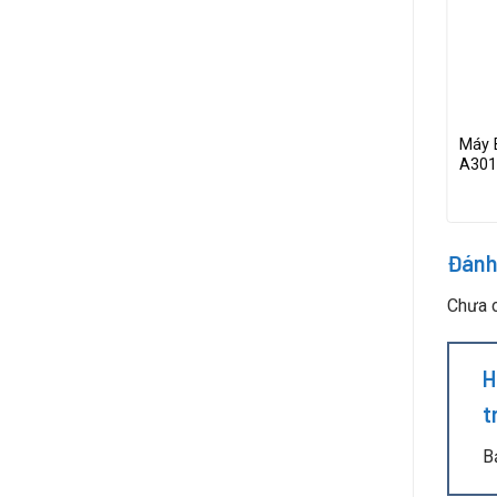
Thông Minh
Máy Bắn Vít Điện Sudong SD-
Máy 
r, Màn Hình
BA600PF – Lực Siết 2.25N.m, Push
A3019
Start, Tốc Độ Cao
Đánh
Chưa c
H
t
B