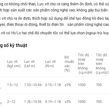
g cơ không chổi than, Lực vít cho ra càng thêm ổn định, có thể sử
ch hợp sản xuất các sản phẩm công nghệ cao, không gây bụi bẩn.
 vít cho ra ổn định, thích hợp sử dụng để chế tạo đồng hồ đeo tay
yer, điện thoại di động, thiết bị điện tín… sản phẩm công nghệ ca
 vít có Hi/Lo hai chế độ chuyển tốc có thể lựa chọn (ngoại trừ loại 
g số kỹ thuật
Tốc độ
Tốc độ
Độ
xoay
xoay
Lực vít
Lực vít
Lực vít
chuẩn
trên
trên
(kgf.cm)
(Lbf.in)
(N.m)
xác
không
không
(%)
(r.p.m)HI
(r.p.m)L
1.5~12
1.33~10.44
0.15~1.18
±3%
1000
700
L
2~12
1.76~10.56
0.19~1.18
±3%
1000
700
P