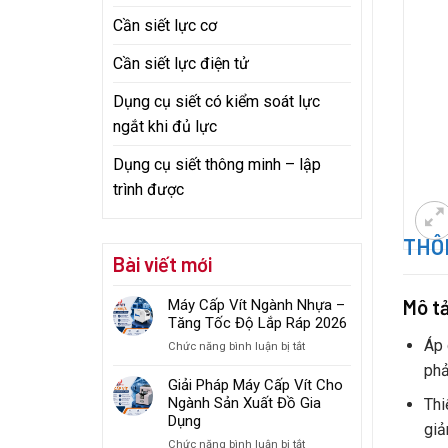
Cần siết lực cơ
Cần siết lực điện tử
Dụng cụ siết có kiểm soát lực
ngắt khi đủ lực
Dụng cụ siết thông minh – lập
trình được
THÔN
Bài viết mới
Mô t
Máy Cấp Vít Ngành Nhựa –
Tăng Tốc Độ Lắp Ráp 2026
Áp 
ở
Chức năng bình luận bị tắt
Máy
phả
Cấp
Giải Pháp Máy Cấp Vít Cho
Vít
Ngành Sản Xuất Đồ Gia
Thi
Ngành
Dụng
giả
Nhựa
ở
Chức năng bình luận bị tắt
–