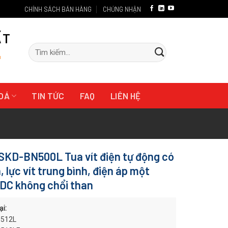
CHÍNH SÁCH BÁN HÀNG
CHỨNG NHẬN
ẤT
Tìm
"
kiếm:
HOÁ
TIN TỨC
FAQ
LIÊN HỆ
SKD-BN500L Tua vít điện tự động có
, lực vít trung bình, điện áp một
 DC không chổi than
ại:
512L