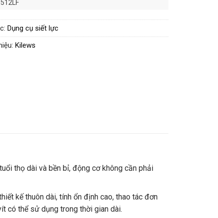
512LF
517LF
519L
c:
Dụng cụ siết lực
hiệu:
Kilews
uổi thọ dài và bền bỉ, động cơ không cần phải
hiết kế thuôn dài, tính ổn định cao, thao tác đơn
t có thể sử dụng trong thời gian dài.