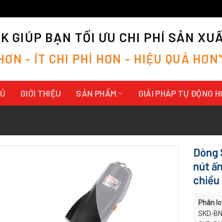
 GIÚP BẠN TỐI ƯU CHI PHÍ SẢN XU
H
Ơ
N
-
Í
T
C
H
I
P
H
Í
H
Ơ
N
-
H
I
Ệ
U
Q
U
Ả
H
Ơ
N
HỦ
GIỚI THIỆU
SẢN PHẨM
GIẢI PHÁP TỰ ĐỘNG 
Dòng 
nút ấn
chiều
Phân lo
SKD-BN