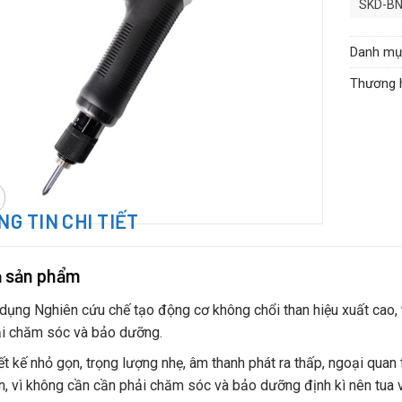
SKD-BN
SKD-BN
SKD-BN
Danh mụ
Thương 
G TIN CHI TIẾT
ả sản phẩm
dụng Nghiên cứu chế tạo động cơ không chổi than hiệu xuất cao, t
i chăm sóc và bảo dưỡng.
ết kế nhỏ gọn, trọng lượng nhẹ, âm thanh phát ra thấp, ngoại quan t
n, vì không cần cần phải chăm sóc và bảo dưỡng định kì nên tua ví