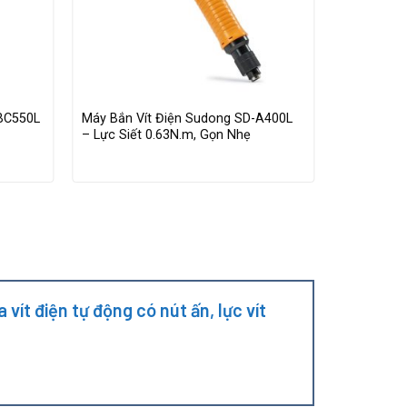
-BC550L
Máy Bắn Vít Điện Sudong SD-A400L
Máy Bắn Ví
– Lực Siết 0.63N.m, Gọn Nhẹ
A2015L0 – 
Kinh Tế
ít điện tự động có nút ấn, lực vít