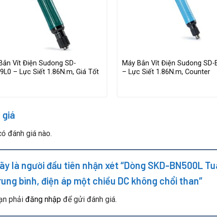
Bắn Vít Điện Sudong SD-
Máy Bắn Vít Điện Sudong SD
L0 – Lực Siết 1.86N.m, Giá Tốt
– Lực Siết 1.86N.m, Counter
 giá
ó đánh giá nào.
ãy là người đầu tiên nhận xét “Dòng SKD-BN500L Tua v
rung bình, điện áp một chiều DC không chổi than”
ạn phải
đăng nhập
để gửi đánh giá.