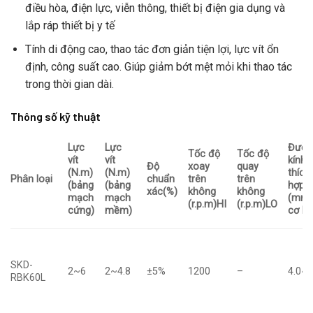
điều hòa, điện lực, viễn thông, thiết bị điện gia dụng và
lắp ráp thiết bị y tế
Tính di động cao, thao tác đơn giản tiện lợi, lực vít ổn
định, công suất cao. Giúp giảm bớt mệt mỏi khi thao tác
trong thời gian dài.
Thông số kỹ thuật
Lực
Lực
Đườn
Tốc độ
Tốc độ
vít
vít
kính v
Độ
xoay
quay
(N.m)
(N.m)
thích
Phân loại
chuẩn
trên
trên
(bảng
(bảng
hợp
xác
(%)
không
không
mạch
mạch
(mm
(r.p.m)
HI
(r.p.m)
LO
cứng)
mềm)
cơ kh
SKD-
2~6
2~4.8
±5%
1200
–
4.0~5
RBK60L