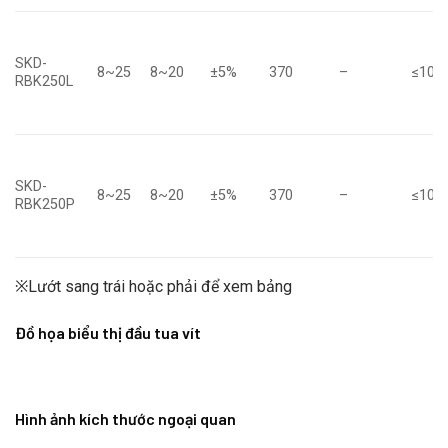
SKD-
8~25
8~20
±5%
370
–
≤10
RBK250L
SKD-
8~25
8~20
±5%
370
–
≤10
RBK250P
※Lướt sang trái hoặc phải để xem bảng
Đồ họa biểu thị đầu tua vít
Hình ảnh kích thước ngoại quan