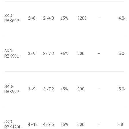
SKD-
2~6
2~4.8
±5%
1200
–
4.0~5
RBK60P
SKD-
3~9
3~7.2
±5%
900
–
5.0~6
RBK90L
SKD-
3~9
3~7.2
±5%
900
–
5.0~6
RBK90P
SKD-
4~12
4~9.6
±5%
600
–
≤8
RBK120L