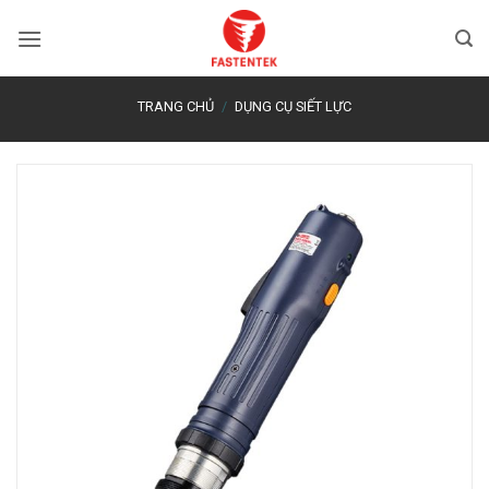
Bỏ
qua
nội
dung
TRANG CHỦ
/
DỤNG CỤ SIẾT LỰC