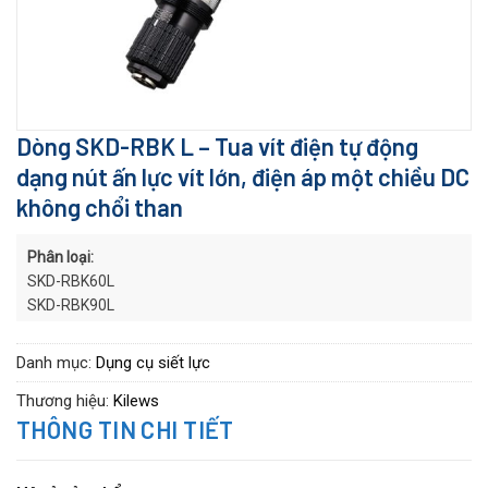
Dòng SKD-RBK L – Tua vít điện tự động
dạng nút ấn lực vít lớn, điện áp một chiều DC
không chổi than
Phân loại:
SKD-RBK60L
SKD-RBK90L
SKD-RBK120L
SKD-RBK120LF
Danh mục:
Dụng cụ siết lực
SKD-RBK180L
Thương hiệu:
Kilews
SKD-RBK180LF
THÔNG TIN CHI TIẾT
SKD-RBK250L