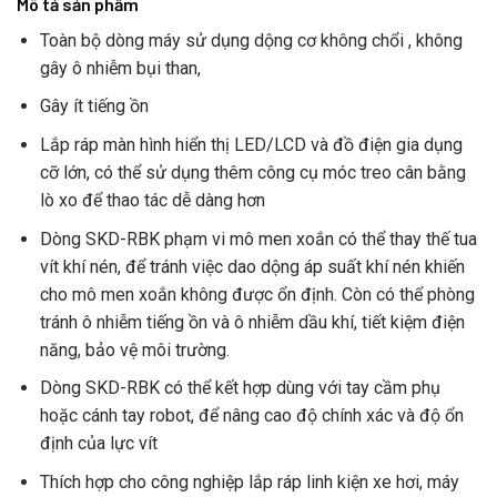
Mô tả sản phẩm
Toàn bộ dòng máy sử dụng dộng cơ không chổi , không
gây ô nhiễm bụi than,
Gây ít tiếng ồn
Lắp ráp màn hình hiển thị LED/LCD và đồ điện gia dụng
cỡ lớn, có thể sử dụng thêm công cụ móc treo cân bằng
lò xo để thao tác dễ dàng hơn
Dòng SKD-RBK phạm vi mô men xoắn có thể thay thế tua
vít khí nén, để tránh việc dao dộng áp suất khí nén khiến
cho mô men xoắn không được ổn định. Còn có thể phòng
tránh ô nhiễm tiếng ồn và ô nhiễm dầu khí, tiết kiệm điện
năng, bảo vệ môi trường.
Dòng SKD-RBK có thể kết hợp dùng với tay cầm phụ
hoặc cánh tay robot, để nâng cao độ chính xác và độ ổn
định của lực vít
Thích hợp cho công nghiệp lắp ráp linh kiện xe hơi, máy