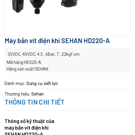
Máy bắn vít điện khí SEHAN HD220-A
35VDC, 40VDC; 4.5…6Bar; 7…22kgf.cm
Mã hàng:HD220-A
Hãng sản xuất:
SEHAN
Series:
HDC series
Danh mục:
Dụng cụ siết lực
Thương hiệu:
Sehan
THÔNG TIN CHI TIẾT
Thông số kỹ thuật của
máy bắn vít điện khí
SEHAN HD220-A