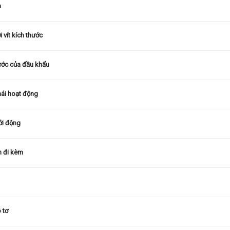
n
 vít kích thước
ước của đầu khẩu
hái hoạt động
ởi động
n đi kèm
 tơ