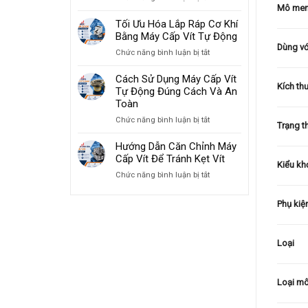
Mô me
Giải
Tăng
Pháp
Tối Ưu Hóa Lắp Ráp Cơ Khí
Tốc
Máy
Bằng Máy Cấp Vít Tự Động
Độ
Cấp
Dùng với
Lắp
ở
Chức năng bình luận bị tắt
Vít
Ráp
Tối
Cho
2026
Ưu
Cách Sử Dụng Máy Cấp Vít
Ngành
Kích th
Hóa
Tự Động Đúng Cách Và An
Sản
Lắp
Toàn
Xuất
Ráp
Đồ
ở
Chức năng bình luận bị tắt
Cơ
Trạng t
Gia
Cách
Khí
Dụng
Sử
Hướng Dẫn Căn Chỉnh Máy
Bằng
Dụng
Cấp Vít Để Tránh Kẹt Vít
Máy
Kiểu kh
Máy
Cấp
ở
Chức năng bình luận bị tắt
Cấp
Vít
Hướng
Vít
Tự
Dẫn
Tự
Phụ kiệ
Động
Căn
Động
Chỉnh
Đúng
Máy
Cách
Loại
Cấp
Và
Vít
An
Để
Toàn
Tránh
Loại mô
Kẹt
Vít