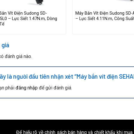
Bắn Vít Điện Sudong SD-
Máy Bắn Vít Điện Sudong SD-
5L0 – Lực Siết 1.47N.m, Dòng
– Lực Siết 4.11N.m, Công Suấ
 Tế
 giá
ó đánh giá nào.
ãy là người đầu tiên nhận xét “Máy bắn vít điện SE
ạn phải
đăng nhập
để gửi đánh giá.
Để hiểu rõ về chính sách bán hàng và chiết khấu khi mua