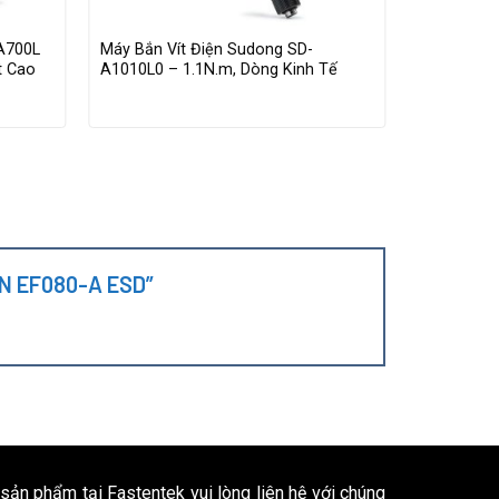
A700L
Máy Bắn Vít Điện Sudong SD-
Máy Bắn Ví
t Cao
A1010L0 – 1.1N.m, Dòng Kinh Tế
BC550LF – 
Tốc Độ Ca
HAN EF080-A ESD”
 sản phẩm tại Fastentek vui lòng liên hệ với chúng