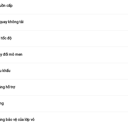
uồn cấp
quay không tải
i tốc độ
ay đổi mô men
u khẩu
ng hỗ trợ
áng
ng bảo vệ của lớp vỏ