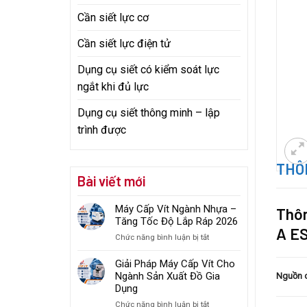
Cần siết lực cơ
Cần siết lực điện tử
Dụng cụ siết có kiểm soát lực
ngắt khi đủ lực
Dụng cụ siết thông minh – lập
trình được
THÔN
Bài viết mới
Máy Cấp Vít Ngành Nhựa –
Thôn
Tăng Tốc Độ Lắp Ráp 2026
A E
ở
Chức năng bình luận bị tắt
Máy
Cấp
Giải Pháp Máy Cấp Vít Cho
Vít
Ngành Sản Xuất Đồ Gia
Nguồn 
Ngành
Dụng
Nhựa
ở
Chức năng bình luận bị tắt
–