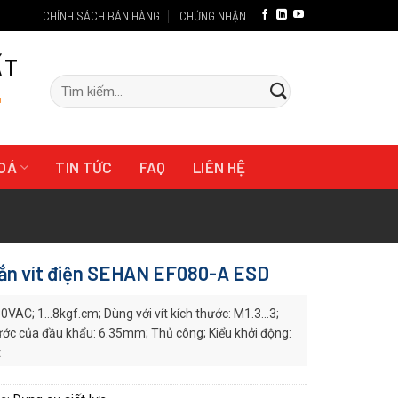
CHÍNH SÁCH BÁN HÀNG
CHỨNG NHẬN
ẤT
Tìm
"
kiếm:
HOÁ
TIN TỨC
FAQ
LIÊN HỆ
ắn vít điện SEHAN EF080-A ESD
VAC; 1…8kgf.cm; Dùng với vít kích thước: M1.3…3;
ước của đầu khẩu: 6.35mm; Thủ công; Kiểu khởi động:
t
:EF080-A ESD
 xuất:
SEHAN