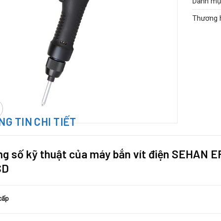
Danh mụ
Series:
E
Thương 
G TIN CHI TIẾT
g số kỹ thuật của máy bắn vít điện SEHAN 
SD
cấp