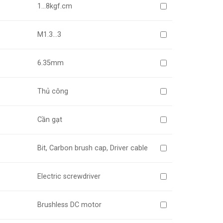
1…8kgf.cm
M1.3…3
6.35mm
Thủ công
Cần gạt
Bit, Carbon brush cap, Driver cable
Electric screwdriver
Brushless DC motor