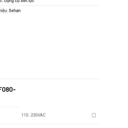
c:
Dụng cụ siết lực
F series
hiệu:
Sehan
EF080-
110…230VAC