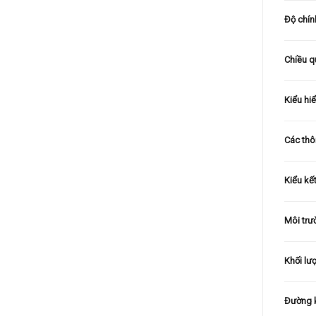
Độ chín
Chiều q
Kiểu hiể
Các thô
Kiểu kết
Môi trư
Khối lư
Đường k