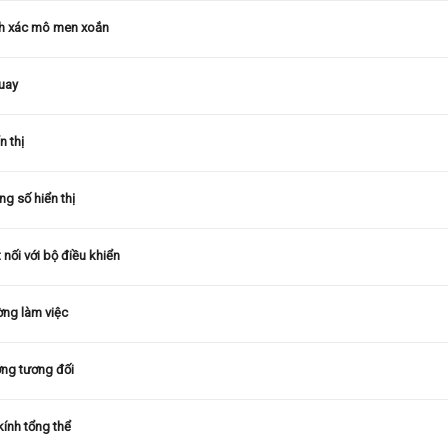
h xác mô men xoắn
uay
n thị
ng số hiển thị
 nối với bộ điều khiển
ờng làm việc
ợng tương đối
ính tổng thể