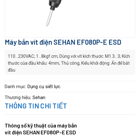
Máy bắn vít điện SEHAN EF080P-E ESD
110…230VAC; 1…8kgf.cm; Dùng với vít kích thước: M1.3…3; Kích
thước của đầu khẩu: 4mm; Thủ công; Kiểu khởi động: Ấn để bắt
đầu
Mã hàng:EF080p-E ESD
Hãng sản xuất:
SEHAN
Danh mục:
Dụng cụ siết lực
Series:
EF series
Thương hiệu:
Sehan
THÔNG TIN CHI TIẾT
Thông số kỹ thuật của máy bắn
vít điện SEHAN EF080P-E ESD