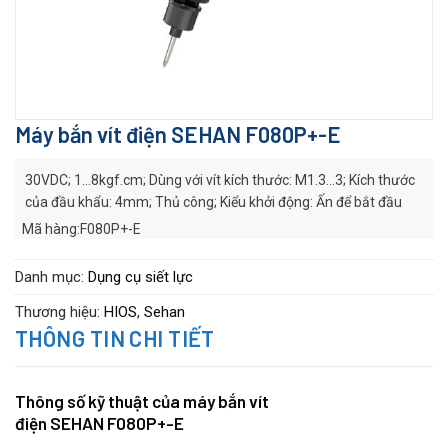
Máy bắn vít điện SEHAN F080P+-E
30VDC; 1…8kgf.cm; Dùng với vít kích thước: M1.3…3; Kích thước
của đầu khẩu: 4mm; Thủ công; Kiểu khởi động: Ấn để bắt đầu
Mã hàng:F080P+-E
Hãng sản xuất:
SEHAN
Series:
F series
Danh mục:
Dụng cụ siết lực
Thương hiệu:
HIOS
,
Sehan
THÔNG TIN CHI TIẾT
Thông số kỹ thuật của máy bắn vít
điện SEHAN F080P+-E