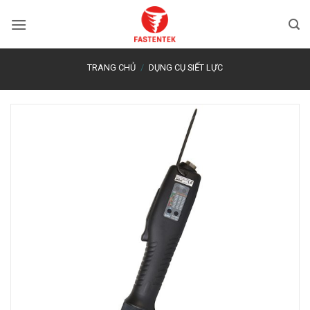
Bỏ
qua
nội
dung
TRANG CHỦ
/
DỤNG CỤ SIẾT LỰC