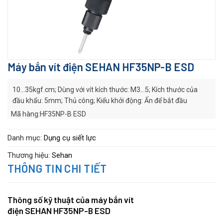
Máy bắn vít điện SEHAN HF35NP-B ESD
10…35kgf.cm; Dùng với vít kích thước: M3…5; Kích thước của
đầu khẩu: 5mm; Thủ công; Kiểu khởi động: Ấn để bắt đầu
Mã hàng:HF35NP-B ESD
Hãng sản xuất:
SEHAN
Series:
HF series
Danh mục:
Dụng cụ siết lực
Thương hiệu:
Sehan
THÔNG TIN CHI TIẾT
Thông số kỹ thuật của máy bắn vít
điện SEHAN HF35NP-B ESD