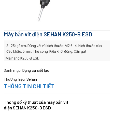
Máy bắn vít điện SEHAN K250-B ESD
3…25kgf.cm; Dùng với vít kích thước: M2.6…4; Kích thước của
đầu khẩu: 5mm; Thủ công; Kiểu khởi động: Cần gạt
Mã hàng:K250-B ESD
Hãng sản xuất:
SEHAN
Series:
K series
Danh mục:
Dụng cụ siết lực
Thương hiệu:
Sehan
THÔNG TIN CHI TIẾT
Thông số kỹ thuật của máy bắn vít
điện SEHAN K250-B ESD