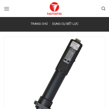
Bỏ
qua
nội
dung
TRANG CHỦ
/
DỤNG CỤ SIẾT LỰC