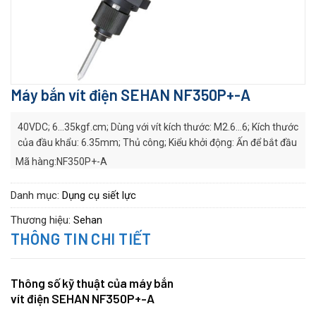
Máy bắn vít điện SEHAN NF350P+-A
40VDC; 6…35kgf.cm; Dùng với vít kích thước: M2.6…6; Kích thước
của đầu khẩu: 6.35mm; Thủ công; Kiểu khởi động: Ấn để bắt đầu
Mã hàng:NF350P+-A
Hãng sản xuất:
SEHAN
Series:
NF series
Danh mục:
Dụng cụ siết lực
Thương hiệu:
Sehan
THÔNG TIN CHI TIẾT
Thông số kỹ thuật của máy bắn
vít điện SEHAN NF350P+-A