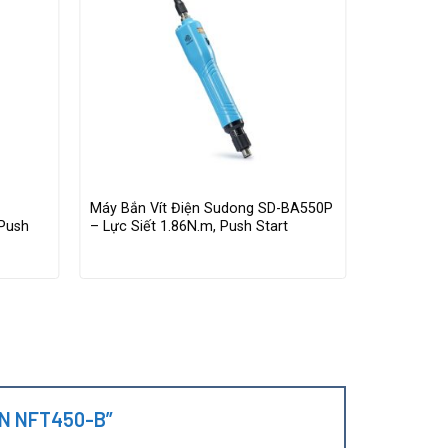
Máy Bắn Vít Điện Sudong SD-BA550P
Máy Bắn Ví
 Push
– Lực Siết 1.86N.m, Push Start
BC550LF – 
Tốc Độ Ca
HAN NFT450-B”