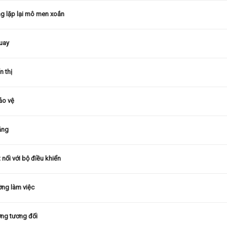
g lặp lại mô men xoắn
uay
n thị
ảo vệ
ăng
 nối với bộ điều khiển
ờng làm việc
ợng tương đối