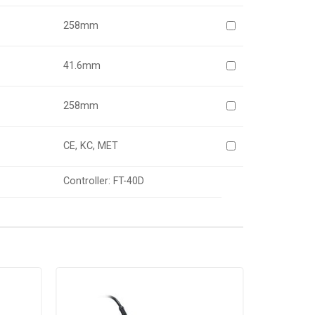
258mm
41.6mm
258mm
CE, KC, MET
Controller: FT-40D