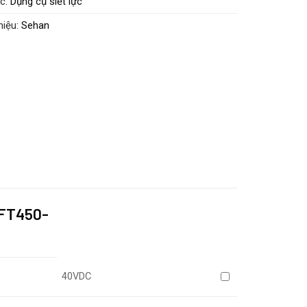
c:
Dụng cụ siết lực
F series
hiệu:
Sehan
NFT450-
40VDC