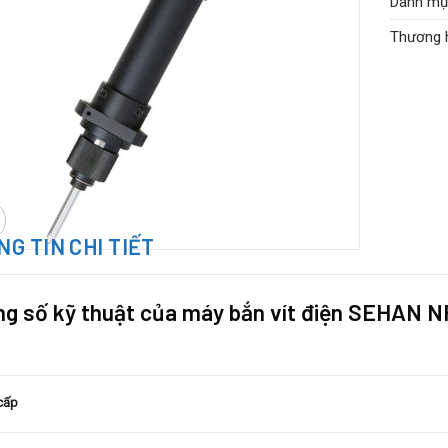
Danh mụ
Series:
N
Thương 
G TIN CHI TIẾT
g số kỹ thuật của máy bắn vít điện SEHAN 
cấp