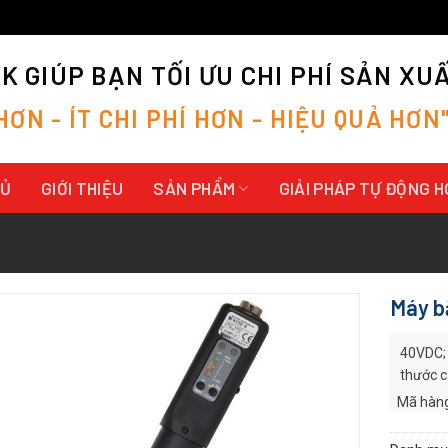
 GIÚP BẠN TỐI ƯU CHI PHÍ SẢN XU
H
Ơ
N
-
Í
T
C
H
I
P
H
Í
H
Ơ
N
-
H
I
Ệ
U
Q
U
Ả
H
Ơ
N
HỦ
GIỚI THIỆU
SẢN PHẨM
GIẢI PHÁP TỰ ĐỘNG 
Máy b
40VDC; 
thước c
Mã hàng
Hãng sản