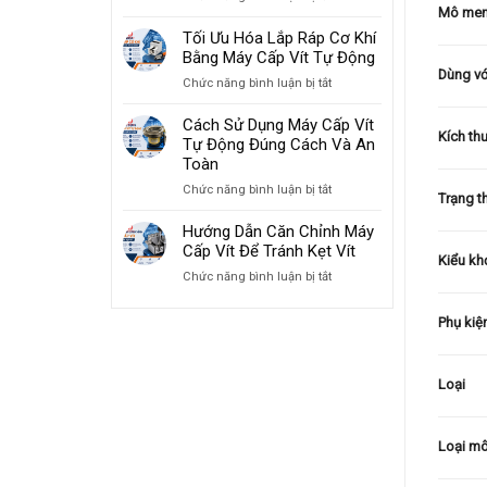
Mô me
Giải
Tăng
Pháp
Tối Ưu Hóa Lắp Ráp Cơ Khí
Tốc
Máy
Bằng Máy Cấp Vít Tự Động
Độ
Cấp
Dùng với
Lắp
ở
Chức năng bình luận bị tắt
Vít
Ráp
Tối
Cho
2026
Ưu
Cách Sử Dụng Máy Cấp Vít
Ngành
Kích th
Hóa
Tự Động Đúng Cách Và An
Sản
Lắp
Toàn
Xuất
Ráp
Đồ
ở
Chức năng bình luận bị tắt
Cơ
Trạng t
Gia
Cách
Khí
Dụng
Sử
Hướng Dẫn Căn Chỉnh Máy
Bằng
Dụng
Cấp Vít Để Tránh Kẹt Vít
Máy
Kiểu kh
Máy
Cấp
ở
Chức năng bình luận bị tắt
Cấp
Vít
Hướng
Vít
Tự
Dẫn
Tự
Phụ kiệ
Động
Căn
Động
Chỉnh
Đúng
Máy
Cách
Loại
Cấp
Và
Vít
An
Để
Toàn
Tránh
Loại mô
Kẹt
Vít