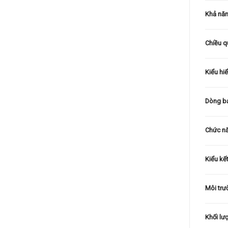
Khả năn
Chiều q
Kiểu hiể
Dòng b
Chức n
Kiểu kết
Môi trư
Khối lư