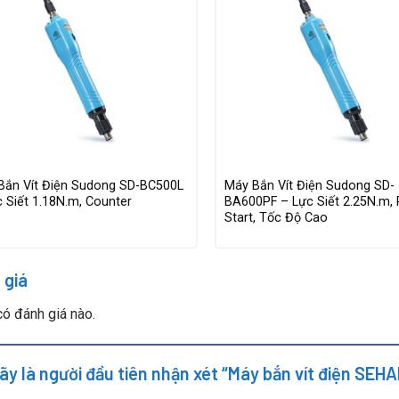
Bắn Vít Điện Sudong SD-BC500L
Máy Bắn Vít Điện Sudong SD-
 Siết 1.18N.m, Counter
BA600PF – Lực Siết 2.25N.m,
Start, Tốc Độ Cao
 giá
ó đánh giá nào.
ãy là người đầu tiên nhận xét “Máy bắn vít điện SE