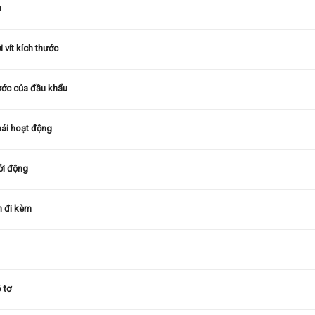
n
 vít kích thước
ước của đầu khẩu
hái hoạt động
ởi động
n đi kèm
 tơ