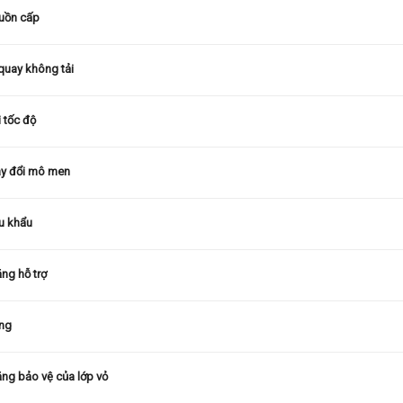
uồn cấp
quay không tải
i tốc độ
ay đổi mô men
u khẩu
ng hỗ trợ
áng
ng bảo vệ của lớp vỏ