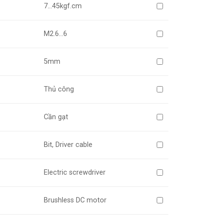
7…45kgf.cm
M2.6…6
5mm
Thủ công
Cần gạt
Bit, Driver cable
Electric screwdriver
Brushless DC motor