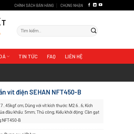
CHÍNH SÁCH BÁN HÀNG
CHỨNG NHẬN
ẤT
Tìm
"
kiếm:
HOÁ
TIN TỨC
FAQ
LIÊN HỆ
ắn vít điện SEHAN NFT450-B
7…45kgf.cm; Dùng với vít kích thước: M2.6…6; Kích
ủa đầu khẩu: 5mm; Thủ công; Kiểu khởi động: Cần gạt
:NFT450-B
 xuất:
SEHAN