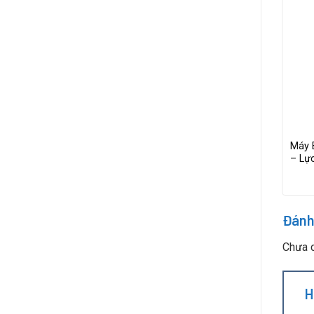
ng SD-A450L
Máy Bắn Vít Điện Sudong SD-
Máy 
ghiệp Điện
A1010L0 – 1.1N.m, Dòng Kinh Tế
– Lực
Đánh
Chưa c
H