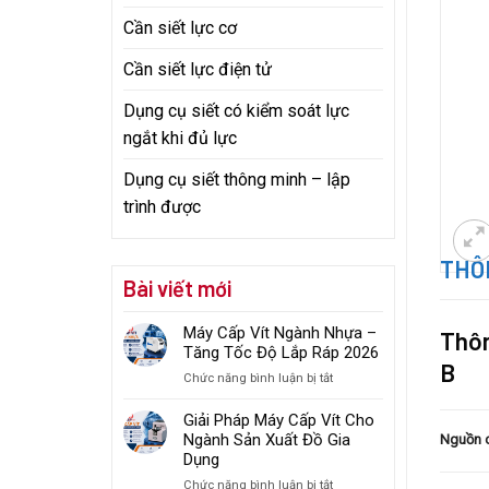
Cần siết lực cơ
Cần siết lực điện tử
Dụng cụ siết có kiểm soát lực
ngắt khi đủ lực
Dụng cụ siết thông minh – lập
trình được
THÔN
Bài viết mới
Máy Cấp Vít Ngành Nhựa –
Thôn
Tăng Tốc Độ Lắp Ráp 2026
B
ở
Chức năng bình luận bị tắt
Máy
Cấp
Giải Pháp Máy Cấp Vít Cho
Vít
Ngành Sản Xuất Đồ Gia
Nguồn 
Ngành
Dụng
Nhựa
ở
Chức năng bình luận bị tắt
–