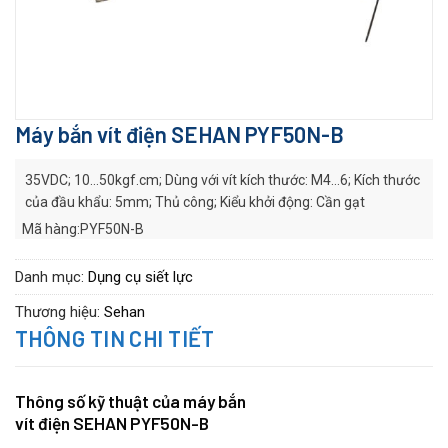
Máy bắn vít điện SEHAN PYF50N-B
35VDC; 10…50kgf.cm; Dùng với vít kích thước: M4…6; Kích thước
của đầu khẩu: 5mm; Thủ công; Kiểu khởi động: Cần gạt
Mã hàng:PYF50N-B
Hãng sản xuất:
SEHAN
Series:
YF series
Danh mục:
Dụng cụ siết lực
Thương hiệu:
Sehan
THÔNG TIN CHI TIẾT
Thông số kỹ thuật của máy bắn
vít điện SEHAN PYF50N-B