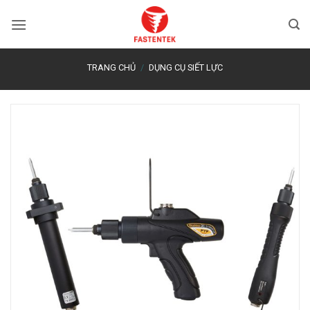
Bỏ
qua
nội
dung
TRANG CHỦ
/
DỤNG CỤ SIẾT LỰC