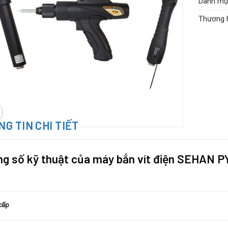
Danh mụ
Thương 
G TIN CHI TIẾT
g số kỹ thuật của máy bắn vít điện SEHAN 
cấp