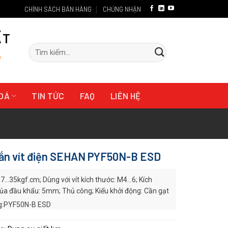
CHÍNH SÁCH BÁN HÀNG
CHỨNG NHẬN
ẤT
Tìm
"
kiếm:
HOÁ
TIN TỨC
FAQ
LIÊN HỆ
ắn vít điện SEHAN PYF50N-B ESD
7…35kgf.cm; Dùng với vít kích thước: M4…6; Kích
ủa đầu khẩu: 5mm; Thủ công; Kiểu khởi động: Cần gạt
:PYF50N-B ESD
 xuất:
SEHAN
F series