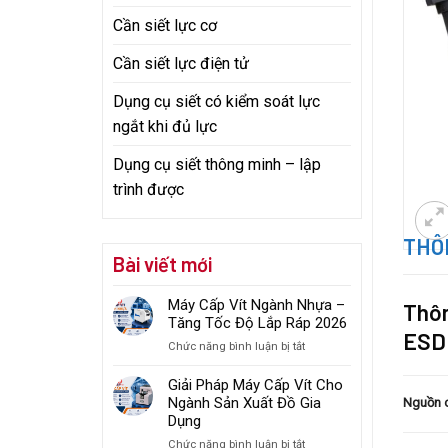
Cần siết lực cơ
Cần siết lực điện tử
Dụng cụ siết có kiểm soát lực
ngắt khi đủ lực
Dụng cụ siết thông minh – lập
trình được
THÔN
Bài viết mới
Máy Cấp Vít Ngành Nhựa –
Thôn
Tăng Tốc Độ Lắp Ráp 2026
ESD
ở
Chức năng bình luận bị tắt
Máy
Cấp
Giải Pháp Máy Cấp Vít Cho
Vít
Ngành Sản Xuất Đồ Gia
Nguồn 
Ngành
Dụng
Nhựa
ở
Chức năng bình luận bị tắt
–