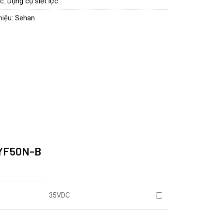
c:
Dụng cụ siết lực
hiệu:
Sehan
PYF50N-B
35VDC