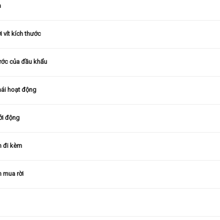
n
 vít kích thước
ước của đầu khẩu
hái hoạt động
ởi động
n đi kèm
n mua rời