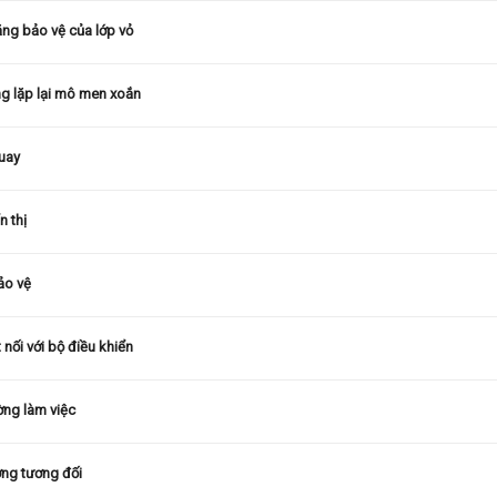
ng bảo vệ của lớp vỏ
g lặp lại mô men xoắn
uay
n thị
ảo vệ
 nối với bộ điều khiển
ờng làm việc
ợng tương đối