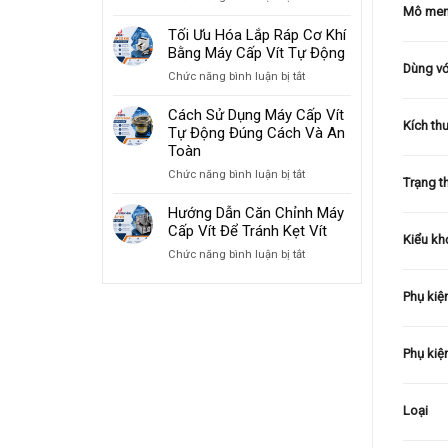
Mô me
Giải
Tăng
Pháp
Tối Ưu Hóa Lắp Ráp Cơ Khí
Tốc
Máy
Bằng Máy Cấp Vít Tự Động
Độ
Cấp
Dùng với
Lắp
ở
Chức năng bình luận bị tắt
Vít
Ráp
Tối
Cho
2026
Ưu
Cách Sử Dụng Máy Cấp Vít
Ngành
Kích th
Hóa
Tự Động Đúng Cách Và An
Sản
Lắp
Toàn
Xuất
Ráp
Đồ
ở
Chức năng bình luận bị tắt
Cơ
Trạng t
Gia
Cách
Khí
Dụng
Sử
Hướng Dẫn Căn Chỉnh Máy
Bằng
Dụng
Cấp Vít Để Tránh Kẹt Vít
Máy
Kiểu kh
Máy
Cấp
ở
Chức năng bình luận bị tắt
Cấp
Vít
Hướng
Vít
Tự
Dẫn
Tự
Phụ kiệ
Động
Căn
Động
Chỉnh
Đúng
Máy
Cách
Phụ kiệ
Cấp
Và
Vít
An
Để
Toàn
Tránh
Loại
Kẹt
Vít