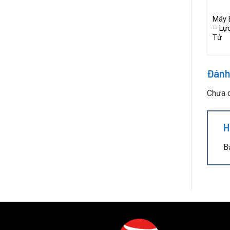
ng SD-A620L
Máy Bắn Vít Điện Sudong SD-A300L
Máy 
 Ráp Công
– Lực Siết 0.02–0.34N.m, Lắp Ráp
– Lự
Điện Tử
Tử
Đánh
Chưa c
H
B