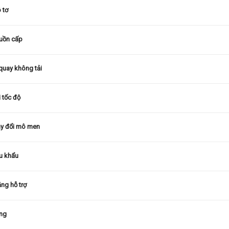
 tơ
uồn cấp
quay không tải
i tốc độ
ay đổi mô men
u khẩu
ng hỗ trợ
áng