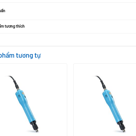
uẩn
m tương thích
phẩm tương tự