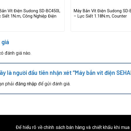
Bắn Vít Điện Sudong SD-BC450L
Máy Bắn Vít Điện Sudong SD
c Siết 1N.m, Công Nghiệp Điện
– Lực Siết 1.18N.m, Counter
 giá
ó đánh giá nào.
ãy là người đầu tiên nhận xét “Máy bắn vít điện S
ạn phải
đăng nhập
để gửi đánh giá.
Để hiểu rõ về chính sách bán hàng và chiết khấu khi mua