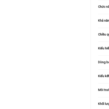
Chức nă
Khả năn
Chiều q
Kiểu hiể
Dòng b
Kiểu kết
Môi trư
Khối lư