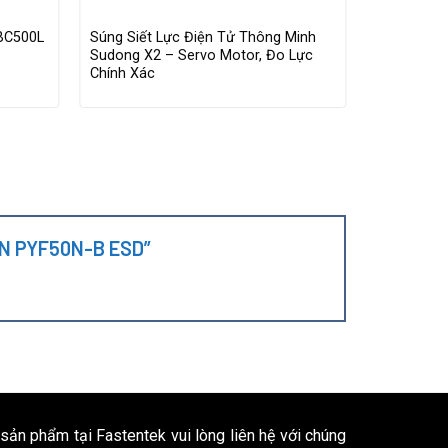
-BC500L
Súng Siết Lực Điện Tử Thông Minh
Máy Bắn V
Sudong X2 – Servo Motor, Đo Lực
– Lực Siết
Chính Xác
EHAN PYF50N-B ESD”
 sản phẩm tại Fastentek vui lòng liên hệ với chúng