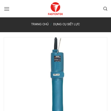
Bỏ
qua
nội
dung
TRANG CHỦ
/
DỤNG CỤ SIẾT LỰC