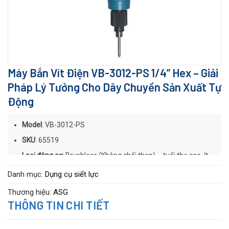
Máy Bắn Vít Điện VB-3012-PS 1/4” Hex – Giải
Pháp Lý Tưởng Cho Dây Chuyền Sản Xuất Tự
Động
Model
: VB-3012-PS
SKU
: 65519
Loại động cơ
: Brushless (Không chổi than) – tuổi thọ cao, ít
bảo trì
Danh mục:
Dụng cụ siết lực
Cơ chế hoạt động
: Push-to-Start (Nhấn để vận hành)
Thương hiệu:
ASG
Kiểu thân máy
: Inline (Thẳng trục)
THÔNG TIN CHI TIẾT
Loại đầu vặn
: 1/4” Hex – phổ biến và dễ thay thế
Điện áp
: 120 VAC