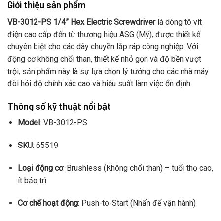
Giới thiệu sản phẩm
Tốc độ quay
: 1200 vòng/phút (RPM)
VB-3012-PS 1/4” Hex Electric Screwdriver
là dòng tô vít
Dải lực siết (Torque)
:
điện cao cấp đến từ thương hiệu ASG (Mỹ), được thiết kế
chuyên biệt cho các dây chuyền lắp ráp công nghiệp. Với
Imperial
: 4.4 – 26.6 lbf.in
động cơ không chổi than, thiết kế nhỏ gọn và độ bền vượt
Metric
: 0.5 – 3.0 Nm
trội, sản phẩm này là sự lựa chọn lý tưởng cho các nhà máy
đòi hỏi độ chính xác cao và hiệu suất làm việc ổn định.
Chiều dài
: 286 mm (11.3 inch)
Đường kính
: 39 – 41 mm
Thông số kỹ thuật nổi bật
Trọng lượng
: 0.75 kg
Model
: VB-3012-PS
SKU
: 65519
Loại động cơ
: Brushless (Không chổi than) – tuổi thọ cao,
ít bảo trì
Cơ chế hoạt động
: Push-to-Start (Nhấn để vận hành)