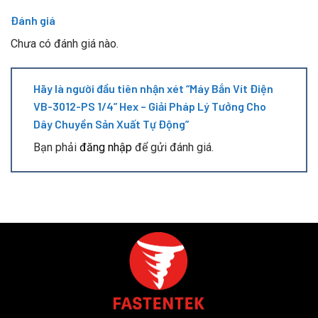
Đánh giá
Chưa có đánh giá nào.
Hãy là người đầu tiên nhận xét “Máy Bắn Vít Điện
VB-3012-PS 1/4” Hex – Giải Pháp Lý Tưởng Cho
Dây Chuyền Sản Xuất Tự Động”
Bạn phải
đăng nhập
để gửi đánh giá.