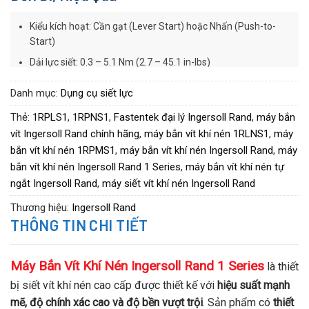
Kiểu kích hoạt: Cần gạt (Lever Start) hoặc Nhấn (Push-to-
Start)
Dải lực siết: 0.3 – 5.1 Nm (2.7 – 45.1 in-lbs)
Tốc độ không tải: 500 – 2800 vòng/phút
Danh mục:
Dụng cụ siết lực
Trọng lượng: 0.5 kg
Thẻ:
1RPLS1
,
1RPNS1
,
Fastentek đại lý Ingersoll Rand
,
máy bắn
Chiều dài: 213 – 234 mm
vít Ingersoll Rand chính hãng
,
máy bắn vít khí nén 1RLNS1
,
máy
Khoảng cách tâm cạnh: 14 – 17 mm
bắn vít khí nén 1RPMS1
,
máy bắn vít khí nén Ingersoll Rand
,
máy
bắn vít khí nén Ingersoll Rand 1 Series
,
máy bắn vít khí nén tự
Kiểu trục: 1/4″ Hex Quick Change
ngắt Ingersoll Rand
,
máy siết vít khí nén Ingersoll Rand
Độ ồn: 73 dB(A)
Thương hiệu:
Ingersoll Rand
Đầu khí vào: 1/8″ NPT
THÔNG TIN CHI TIẾT
Lưu lượng khí: 13 CFM
Máy Bắn Vít Khí Nén Ingersoll Rand 1 Series
là thiết
bị siết vít khí nén cao cấp được thiết kế với
hiệu suất mạnh
mẽ, độ chính xác cao và độ bền vượt trội
. Sản phẩm có
thiết