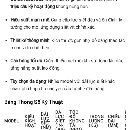
triệu chu kỳ hoạt động
không hỏng hóc.
Hiệu suất mạnh mẽ
: Cung cấp lực siết đều và ổn định, lý
tưởng cho mọi ứng dụng siết vít chính xác.
Thiết kế thông minh
: Kích thước gọn nhẹ, dễ dàng thao tác
ở các vị trí chật hẹp.
Cân bằng tối ưu
: Giảm thiểu mệt mỏi khi sử dụng lâu dài,
tăng năng suất lao động.
Tùy chọn đa dạng
: Nhiều model với dải lực siết khác
nhau, phù hợp cho các yêu cầu từ nhẹ đến nặng.
Bảng Thông Số Kỹ Thuật
DẢI
TỐC
K
DẢI
KIỂU
LỰC
ĐỘ
TRỌNG
CHIỀU
C
LỰC
MODEL
KÍCH
SIẾT
KHÔNG
LƯỢNG
DÀI
T
SIẾT
HOẠT
(IN-
TẢI
(KG)
(MM)
C
(NM)
LBS)
(RPM)
(