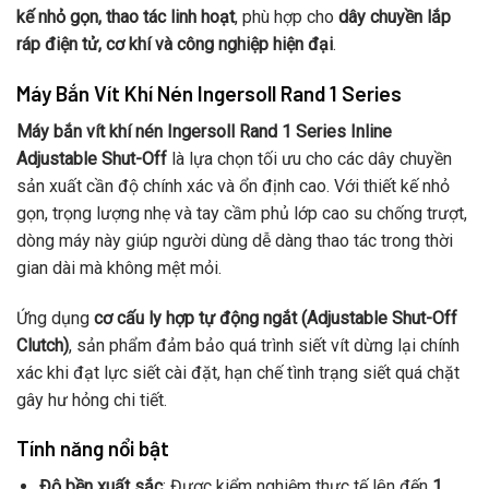
kế nhỏ gọn, thao tác linh hoạt
, phù hợp cho
dây chuyền lắp
ráp điện tử, cơ khí và công nghiệp hiện đại
.
Máy Bắn Vít Khí Nén Ingersoll Rand 1 Series
Máy bắn vít khí nén Ingersoll Rand 1 Series Inline
Adjustable Shut-Off
là lựa chọn tối ưu cho các dây chuyền
sản xuất cần độ chính xác và ổn định cao. Với thiết kế nhỏ
gọn, trọng lượng nhẹ và tay cầm phủ lớp cao su chống trượt,
dòng máy này giúp người dùng dễ dàng thao tác trong thời
gian dài mà không mệt mỏi.
Ứng dụng
cơ cấu ly hợp tự động ngắt (Adjustable Shut-Off
Clutch)
, sản phẩm đảm bảo quá trình siết vít dừng lại chính
xác khi đạt lực siết cài đặt, hạn chế tình trạng siết quá chặt
gây hư hỏng chi tiết.
Tính năng nổi bật
Độ bền xuất sắc
: Được kiểm nghiệm thực tế lên đến
1