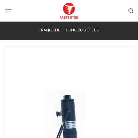
Bỏ
qua
nội
dung
TRANG CHỦ
/
DỤNG CỤ SIẾT LỰC