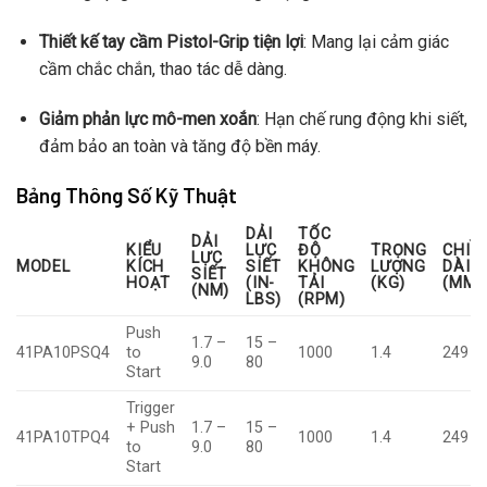
Thiết kế tay cầm Pistol-Grip tiện lợi
: Mang lại cảm giác
cầm chắc chắn, thao tác dễ dàng.
Giảm phản lực mô-men xoắn
: Hạn chế rung động khi siết,
đảm bảo an toàn và tăng độ bền máy.
Bảng Thông Số Kỹ Thuật
DẢI
TỐC
DẢI
KIỂU
LỰC
ĐỘ
TRỌNG
CHIỀ
LỰC
MODEL
KÍCH
SIẾT
KHÔNG
LƯỢNG
DÀI
SIẾT
HOẠT
(IN-
TẢI
(KG)
(MM)
(NM)
LBS)
(RPM)
Push
1.7 –
15 –
41PA10PSQ4
to
1000
1.4
249
9.0
80
Start
Trigger
+ Push
1.7 –
15 –
41PA10TPQ4
1000
1.4
249
to
9.0
80
Start