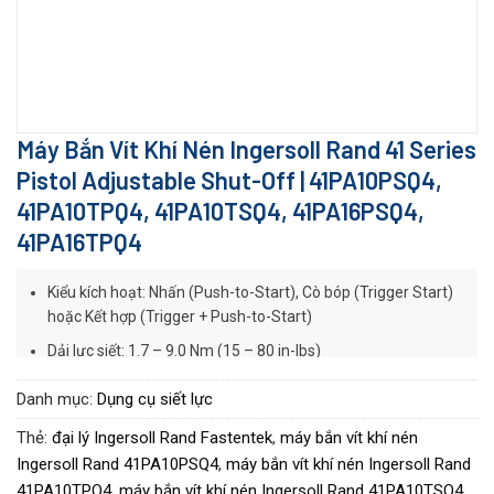
Máy Bắn Vít Khí Nén Ingersoll Rand 41 Series
Pistol Adjustable Shut-Off | 41PA10PSQ4,
41PA10TPQ4, 41PA10TSQ4, 41PA16PSQ4,
41PA16TPQ4
Kiểu kích hoạt: Nhấn (Push-to-Start), Cò bóp (Trigger Start)
hoặc Kết hợp (Trigger + Push-to-Start)
Dải lực siết: 1.7 – 9.0 Nm (15 – 80 in-lbs)
Tốc độ không tải: 1000 – 1600 vòng/phút
Danh mục:
Dụng cụ siết lực
Trọng lượng: 1.4 kg
Thẻ:
đại lý Ingersoll Rand Fastentek
,
máy bắn vít khí nén
Chiều dài: 249 mm
Ingersoll Rand 41PA10PSQ4
,
máy bắn vít khí nén Ingersoll Rand
Khoảng cách tâm cạnh: 22 mm
41PA10TPQ4
,
máy bắn vít khí nén Ingersoll Rand 41PA10TSQ4
,