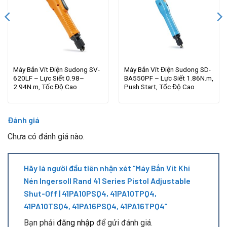
Máy Bắn Vít Điện Sudong SV-
Máy Bắn Vít Điện Sudong SD-
620LF – Lực Siết 0.98–
BA550PF – Lực Siết 1.86N.m,
2.94N.m, Tốc Độ Cao
Push Start, Tốc Độ Cao
Đánh giá
Chưa có đánh giá nào.
Hãy là người đầu tiên nhận xét “Máy Bắn Vít Khí
Nén Ingersoll Rand 41 Series Pistol Adjustable
Shut-Off | 41PA10PSQ4, 41PA10TPQ4,
41PA10TSQ4, 41PA16PSQ4, 41PA16TPQ4”
Bạn phải
đăng nhập
để gửi đánh giá.