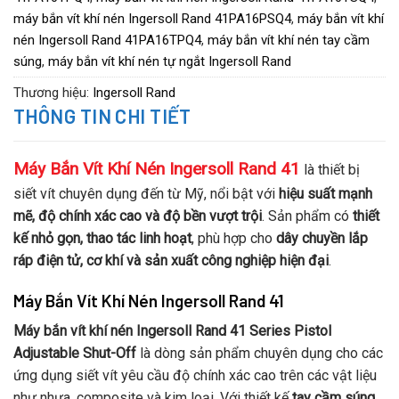
máy bắn vít khí nén Ingersoll Rand 41PA16PSQ4
,
máy bắn vít khí
Kiểu trục: 1/4″ Hex Quick Change
nén Ingersoll Rand 41PA16TPQ4
,
máy bắn vít khí nén tay cầm
Độ ồn: 78 dB(A)
súng
,
máy bắn vít khí nén tự ngắt Ingersoll Rand
Đầu khí vào: 1/4″ NPT
Thương hiệu:
Ingersoll Rand
Lưu lượng khí: 28 CFM
THÔNG TIN CHI TIẾT
Máy Bắn Vít Khí Nén Ingersoll Rand 41
là thiết bị
siết vít chuyên dụng đến từ Mỹ, nổi bật với
hiệu suất mạnh
mẽ, độ chính xác cao và độ bền vượt trội
. Sản phẩm có
thiết
kế nhỏ gọn, thao tác linh hoạt
, phù hợp cho
dây chuyền lắp
ráp điện tử, cơ khí và sản xuất công nghiệp hiện đại
.
Máy Bắn Vít Khí Nén Ingersoll Rand 41
Máy bắn vít khí nén Ingersoll Rand 41 Series Pistol
Adjustable Shut-Off
là dòng sản phẩm chuyên dụng cho các
ứng dụng siết vít yêu cầu độ chính xác cao trên các vật liệu
như nhựa, composite và kim loại. Với thiết kế
tay cầm súng