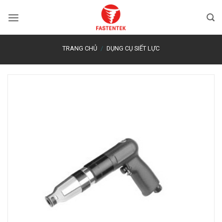
Bỏ
qua
nội
dung
TRANG CHỦ
/
DỤNG CỤ SIẾT LỰC