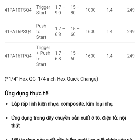
Trigger
1.7 –
15 –
41PA10TSQ4
1000
1.4
249
Start
9.0
80
Push
1.7 –
15 –
41PA16PSQ4
to
1600
1.4
249
6.8
60
Start
Trigger
+ Push
1.7 –
15 –
41PA16TPQ4
1600
1.4
249
to
6.8
60
Start
(*1/4″ Hex QC: 1/4 inch Hex Quick Change)
Ứng dụng thực tế
Lắp ráp linh kiện nhựa, composite, kim loại nhẹ
.
Ứng dụng trong dây chuyền sản xuất ô tô, điện tử, nội
thất
.