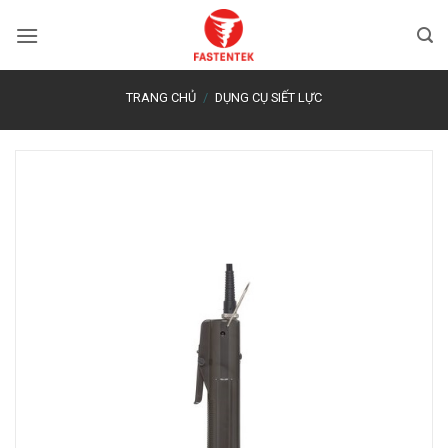
Bỏ
qua
nội
dung
TRANG CHỦ
/
DỤNG CỤ SIẾT LỰC