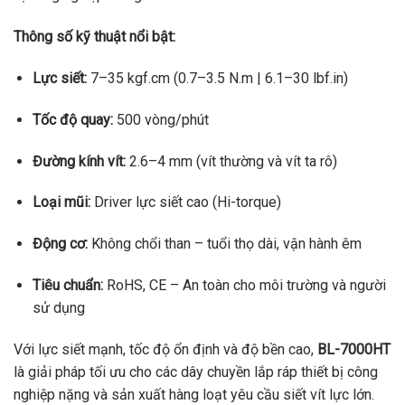
Thông số kỹ thuật nổi bật:
Lực siết:
7–35 kgf.cm (0.7–3.5 N.m | 6.1–30 lbf.in)
Tốc độ quay:
500 vòng/phút
Đường kính vít:
2.6–4 mm (vít thường và vít ta rô)
Loại mũi:
Driver lực siết cao (Hi-torque)
Động cơ:
Không chổi than – tuổi thọ dài, vận hành êm
Tiêu chuẩn:
RoHS, CE – An toàn cho môi trường và người
sử dụng
Với lực siết mạnh, tốc độ ổn định và độ bền cao,
BL-7000HT
là giải pháp tối ưu cho các dây chuyền lắp ráp thiết bị công
nghiệp nặng và sản xuất hàng loạt yêu cầu siết vít lực lớn.