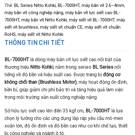
Thẻ:
BL Series Nitto Kohki
,
BL-7000HT
,
máy bắn vít 2.6–4mm
,
máy bắn vít công nghiệp nặng
,
máy bắn vít lực siết cao BL-
7000HT
,
máy bắn vít Nitto Kohki
,
máy siết vít BL-7000HT
,
máy
siết vít brushless
,
máy siết vít chuẩn CE
,
máy siết vít chuẩn
RoHS
,
máy siết vít Nitto Kohki
THÔNG TIN CHI TIẾT
BL-7000HT
là dòng máy bắn vít lực siết cao nổi bật của
thương hiệu
Nitto Kohki
, nằm trong series
BL Series
nổi
tiếng về độ bền và hiệu suất cao. Được trang bị
động cơ
không chổi than (Brushless Motor)
, máy hoạt động ổn định,
bền bỉ, giúp giảm chi phí bảo trì và tăng hiệu quả làm việc
trong môi trường sản xuất công nghiệp nặng.
Sở hữu lực siết cao lên đến 35 kgf.cm,
BL-7000HT
là lựa
chọn lý tưởng cho các ứng dụng lắp ráp yêu cầu mô-men
xoắn lớn, độ ổn định và độ bền cao như cơ khí chế tạo, thiết
bị công nghiệp và ngành ô tô.