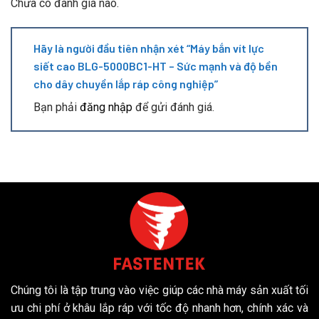
Chưa có đánh giá nào.
Hãy là người đầu tiên nhận xét “Máy bắn vít lực
siết cao BLG-5000BC1-HT – Sức mạnh và độ bền
cho dây chuyền lắp ráp công nghiệp”
Bạn phải
đăng nhập
để gửi đánh giá.
Chúng tôi là tập trung vào việc giúp các nhà máy sản xuất tối
ưu chi phí ở khâu lắp ráp với tốc độ nhanh hơn, chính xác và