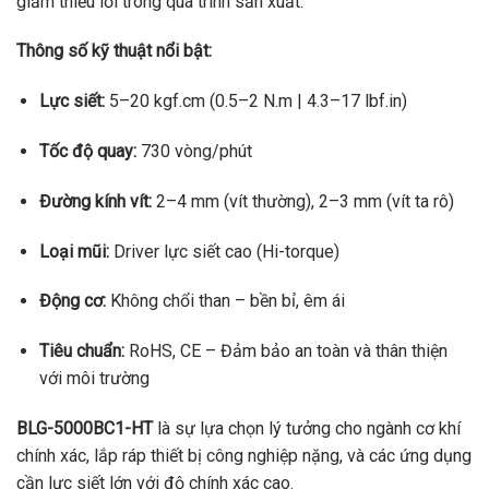
giảm thiểu lỗi trong quá trình sản xuất.
Thông số kỹ thuật nổi bật:
Lực siết:
5–20 kgf.cm (0.5–2 N.m | 4.3–17 lbf.in)
Tốc độ quay:
730 vòng/phút
Đường kính vít:
2–4 mm (vít thường), 2–3 mm (vít ta rô)
Loại mũi:
Driver lực siết cao (Hi-torque)
Động cơ:
Không chổi than – bền bỉ, êm ái
Tiêu chuẩn:
RoHS, CE – Đảm bảo an toàn và thân thiện
với môi trường
BLG-5000BC1-HT
là sự lựa chọn lý tưởng cho ngành cơ khí
chính xác, lắp ráp thiết bị công nghiệp nặng, và các ứng dụng
cần lực siết lớn với độ chính xác cao.