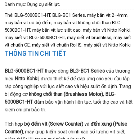
Danh mục:
Dụng cụ siết lực
Thẻ:
BLG-5000BC1-HT
,
BLG-BC1 Series
,
máy bắn vít 2–4mm
,
máy bắn vít có bộ đếm
,
máy bắn vít không chổi than BLG-
5000BC1-HT
,
máy bắn vít lực siết cao
,
máy bắn vít Nitto Kohki
,
máy siết vít BLG-5000BC1-HT
,
máy siết vít brushless
,
máy siết
vít chuẩn CE
,
máy siết vít chuẩn RoHS
,
máy siết vít Nitto Kohki
THÔNG TIN CHI TIẾT
BLG-5000BC1-HT
thuộc dòng
BLG-BC1 Series
của thương
hiệu
Nitto Kohki
, được thiết kế để đáp ứng các yêu cầu lắp
ráp công nghiệp với lực siết cao và hiệu suất ổn định. Trang
bị động cơ
không chổi than (Brushless Motor)
,
BLG-
5000BC1-HT
đảm bảo vận hành liên tục, tuổi thọ cao và tiết
kiệm chi phí bảo trì.
Tích hợp
bộ đếm vít (Screw Counter)
và
đếm xung (Pulse
Counter)
, máy giúp kiểm soát chính xác số lượng vít siết,