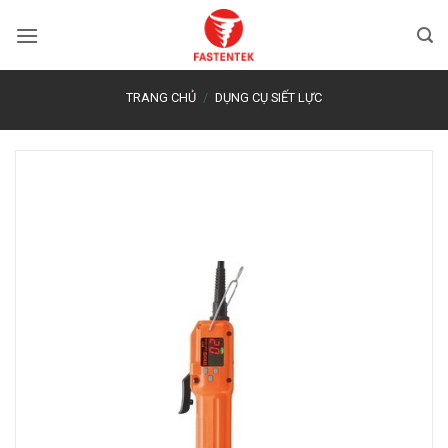
Bỏ
qua
nội
dung
TRANG CHỦ
/
DỤNG CỤ SIẾT LỰC