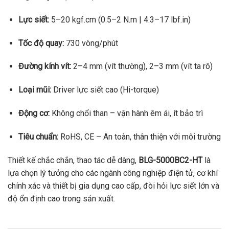
Lực siết:
5–20 kgf.cm (0.5–2 N.m | 4.3–17 lbf.in)
Tốc độ quay:
730 vòng/phút
Đường kính vít:
2–4 mm (vít thường), 2–3 mm (vít ta rô)
Loại mũi:
Driver lực siết cao (Hi-torque)
Động cơ:
Không chổi than – vận hành êm ái, ít bảo trì
Tiêu chuẩn:
RoHS, CE – An toàn, thân thiện với môi trường
Thiết kế chắc chắn, thao tác dễ dàng,
BLG-5000BC2-HT
là
lựa chọn lý tưởng cho các ngành công nghiệp điện tử, cơ khí
chính xác và thiết bị gia dụng cao cấp, đòi hỏi lực siết lớn và
độ ổn định cao trong sản xuất.