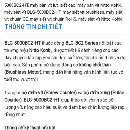
5000BC2-HT
,
máy bắn vít lực siết cao
,
máy bắn vít Nitto Kohki
,
máy siết vít BLG-5000BC2-HT
,
máy siết vít brushless
,
máy siết
vít chuẩn CE
,
máy siết vít chuẩn RoHS
,
máy siết vít Nitto Kohki
THÔNG TIN CHI TIẾT
BLG-5000BC2-HT
thuộc dòng
BLG-BC2 Series
nổi bật của
thương hiệu
Nitto Kohki
, được thiết kế dành riêng cho các
dây chuyền lắp ráp yêu cầu lực siết lớn, tốc độ ổn định và độ
bền cao. Sản phẩm sử dụng động cơ
không chổi than
(Brushless Motor)
, mang đến khả năng vận hành liên tục với
tuổi thọ vượt trội.
Trang bị
bộ đếm vít (Screw Counter)
và
bộ đếm xung (Pulse
Counter)
,
BLG-5000BC2-HT
giúp theo dõi chính xác số
lượng vít, nâng cao hiệu suất và đảm bảo chất lượng lắp ráp
đồng nhất.
Thông số kỹ thuật nổi bật: