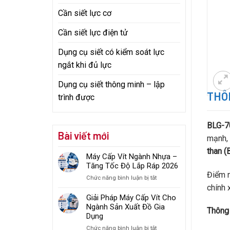
Cần siết lực cơ
Cần siết lực điện tử
Dụng cụ siết có kiểm soát lực
ngắt khi đủ lực
Dụng cụ siết thông minh – lập
THÔN
trình được
BLG-7
Bài viết mới
mạnh, 
than (
Máy Cấp Vít Ngành Nhựa –
Tăng Tốc Độ Lắp Ráp 2026
Điểm n
ở
Chức năng bình luận bị tắt
chính 
Máy
Cấp
Giải Pháp Máy Cấp Vít Cho
Vít
Ngành Sản Xuất Đồ Gia
Thông 
Ngành
Dụng
Nhựa
ở
Chức năng bình luận bị tắt
–