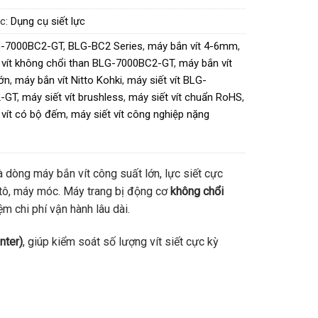
c:
Dụng cụ siết lực
-7000BC2-GT
,
BLG-BC2 Series
,
máy bắn vít 4-6mm
,
vít không chổi than BLG-7000BC2-GT
,
máy bắn vít
lớn
,
máy bắn vít Nitto Kohki
,
máy siết vít BLG-
-GT
,
máy siết vít brushless
,
máy siết vít chuẩn RoHS
,
 vít có bộ đếm
,
máy siết vít công nghiệp nặng
là dòng máy bắn vít công suất lớn, lực siết cực
 tô, máy móc. Máy trang bị động cơ
không chổi
ệm chi phí vận hành lâu dài.
nter)
, giúp kiểm soát số lượng vít siết cực kỳ