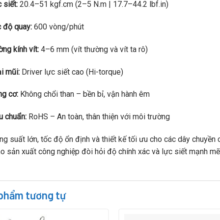
 siết:
20.4–51 kgf.cm (2–5 N.m | 17.7–44.2 lbf.in)
 độ quay:
600 vòng/phút
ng kính vít:
4–6 mm (vít thường và vít ta rô)
i mũi:
Driver lực siết cao (Hi-torque)
g cơ:
Không chổi than – bền bỉ, vận hành êm
u chuẩn:
RoHS – An toàn, thân thiện với môi trường
ng suất lớn, tốc độ ổn định và thiết kế tối ưu cho các dây chuyền
o sản xuất công nghiệp đòi hỏi độ chính xác và lực siết mạnh mẽ
phẩm tương tự