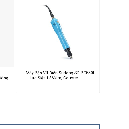
Máy Bắn Vít Điện Sudong SD-BC550L
Máy Bắn V
 Dòng
– Lực Siết 1.86N.m, Counter
– Lực Siết
Tử