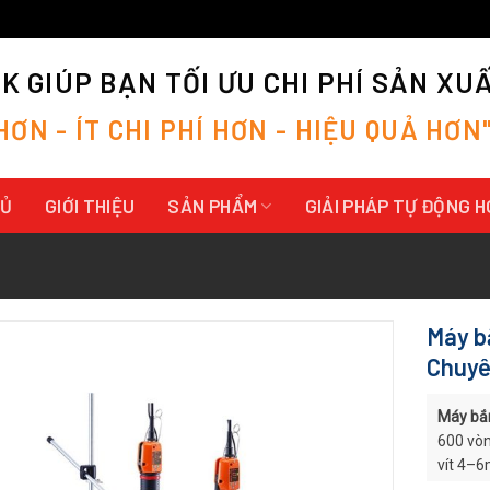
 GIÚP BẠN TỐI ƯU CHI PHÍ SẢN XU
H
Ơ
N
-
Í
T
C
H
I
P
H
Í
H
Ơ
N
-
H
I
Ệ
U
Q
U
Ả
H
Ơ
N
HỦ
GIỚI THIỆU
SẢN PHẨM
GIẢI PHÁP TỰ ĐỘNG 
Máy b
Chuyê
Máy bắ
600 vòn
vít 4–6