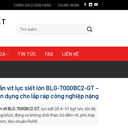
CHÍNH SÁCH BÁN HÀNG
CHỨNG NHẬN
ẤT
Tìm
"
kiếm:
HOÁ
TIN TỨC
FAQ
LIÊN HỆ
ắn vít lực siết lớn BLG-7000BC2-GT –
n dụng cho lắp ráp công nghiệp nặng
n vít BLG-7000BC2-GT
, lực siết 20.4–51 kgf.cm, tốc độ
g/phút, động cơ không chổi than, bộ đếm vít, phù hợp
mm, tiêu chuẩn RoHS.