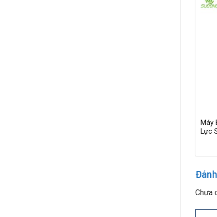
Thông Minh
Máy Bắn Vít Điện Sudong SD-
Máy 
r, Đo Lực
A3019L0 – Lực Siết 1.86N.m, Giá Tốt
Lực 
Đánh
Chưa c