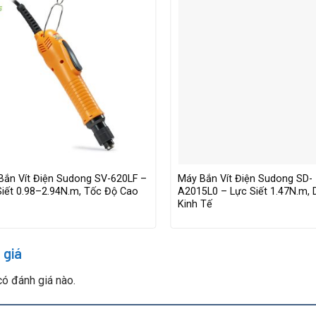
Bắn Vít Điện Sudong SV-620LF –
Máy Bắn Vít Điện Sudong SD-
Siết 0.98–2.94N.m, Tốc Độ Cao
A2015L0 – Lực Siết 1.47N.m,
Kinh Tế
 giá
ó đánh giá nào.