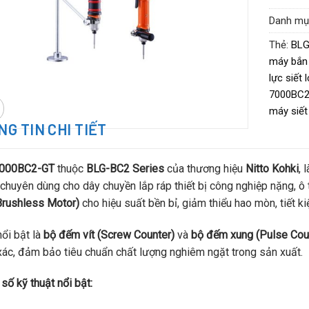
Danh mụ
Thẻ:
BLG
máy bắn 
lực siết 
7000BC2
máy siết
G TIN CHI TIẾT
000BC2-GT
thuộc
BLG-BC2 Series
của thương hiệu
Nitto Kohki
, 
chuyên dùng cho dây chuyền lắp ráp thiết bị công nghiệp nặng, ô
Brushless Motor)
cho hiệu suất bền bỉ, giảm thiểu hao mòn, tiết ki
ổi bật là
bộ đếm vít (Screw Counter)
và
bộ đếm xung (Pulse Cou
xác, đảm bảo tiêu chuẩn chất lượng nghiêm ngặt trong sản xuất.
số kỹ thuật nổi bật: