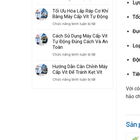
Lực
Giải
Tăng
Pháp
Tối Ưu Hóa Lắp Ráp Cơ Khí
Tốc
Máy
Bằng Máy Cấp Vít Tự Động
Độ
Tốc
Cấp
Lắp
ở
Chức năng bình luận bị tắt
Vít
Ráp
Tối
Đườ
Cho
2026
Ưu
Cách Sử Dụng Máy Cấp Vít
Ngành
Hóa
Tự Động Đúng Cách Và An
Sản
Loạ
Lắp
Toàn
Xuất
Ráp
Đồ
ở
Chức năng bình luận bị tắt
Cơ
Gia
Độn
Cách
Khí
Dụng
Sử
Hướng Dẫn Căn Chỉnh Máy
Bằng
Dụng
Cấp Vít Để Tránh Kẹt Vít
Máy
Tiê
Máy
Cấp
ở
Chức năng bình luận bị tắt
Cấp
Vít
Hướng
Vít
Tự
Với cô
Dẫn
Tự
Động
Căn
hảo ch
Động
Chỉnh
Đúng
Máy
Cách
Cấp
Và
Vít
An
Để
Sản 
Toàn
Tránh
Kẹt
Vít