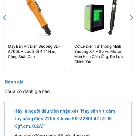
Máy Bắn Vít Điện Sudong SD-
Cờ Lê Điện Tử Thông Minh
A700L – Lực Siết 4.11N.m,
Sudong X7 – Servo Motor,
Công Suất Cao
Màn Hình Cảm Ứng, Đo Lực
Chính Xác
Đánh giá
Chưa có đánh giá nào.
Hãy là người đầu tiên nhận xét “Máy vặn vít cầm
tay bằng điện 220V Kilews SK-3280LAD (3~19
Kgf.cm, 0.2A)”
Bạn phải
đăng nhập
để gửi đánh giá.