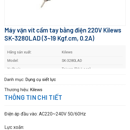
Máy vặn vít cầm tay bằng điện 220V Kilews
SK-3280LAD (3~19 Kgf.cm, 0.2A)
Hãng sản xuất:
Kilews
Model:
SK-3280LAD
Xuất xứ:
Taiwan (Đài Loan)
Bảo hành:
12 Tháng
Danh mục:
Dụng cụ siết lực
Thương hiệu:
Kilews
THÔNG TIN CHI TIẾT
Điện áp đầu vào: AC220~240V 50/60Hz
Lực xoắn: