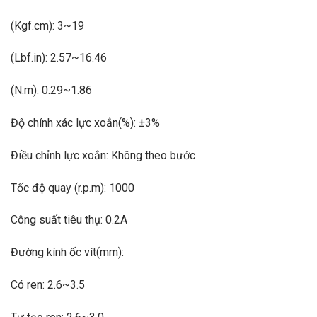
(Kgf.cm): 3~19
(Lbf.in): 2.57~16.46
(N.m): 0.29~1.86
Độ chính xác lực xoắn(%): ±3%
Điều chỉnh lực xoắn: Không theo bước
Tốc độ quay (r.p.m): 1000
Công suất tiêu thụ: 0.2A
Đường kính ốc vít(mm):
Có ren: 2.6~3.5