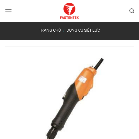
Bỏ
qua
nội
dung
TRANG CHỦ
/
DỤNG CỤ SIẾT LỰC