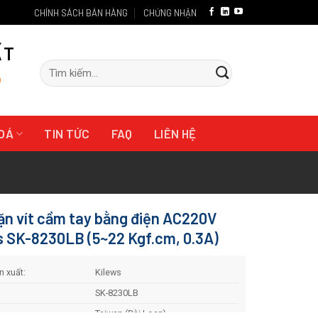
CHÍNH SÁCH BÁN HÀNG
CHỨNG NHẬN
ẤT
Tìm
"
kiếm:
HOÁ
TIN TỨC
FAQ
LIÊN HỆ
ặn vít cầm tay bằng điện AC220V
s SK-8230LB (5~22 Kgf.cm, 0.3A)
 xuất:
Kilews
SK-8230LB
Taiwan (Đài Loan)