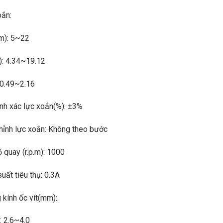
oắn:
m): 5~22
n): 4.34~19.12
 0.49~2.16
nh xác lực xoắn(%): ±3%
hỉnh lực xoắn: Không theo bước
 quay (r.p.m): 1000
uất tiêu thụ: 0.3A
kính ốc vít(mm):
: 2.6~4.0