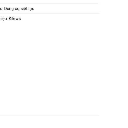
h:
12 Tháng
c:
Dụng cụ siết lực
hiệu:
Kilews