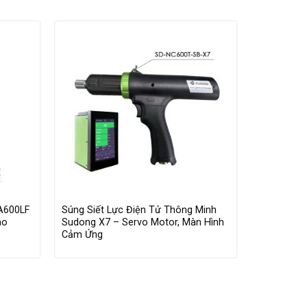
A600LF
Súng Siết Lực Điện Tử Thông Minh
Máy Bắn Ví
ao
Sudong X7 – Servo Motor, Màn Hình
BC450LF – 
Cảm Ứng
Tốc Độ Ca