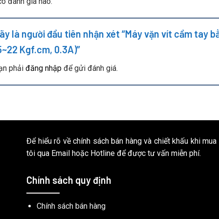
ó đánh giá nào.
ãy là người đầu tiên nhận xét “Máy vặn vít cầm tay
5~22 Kgf.cm, 0.3A)”
ạn phải
đăng nhập
để gửi đánh giá.
Để hiểu rõ về chính sách bán hàng và chiết khấu khi mua
tôi qua Email hoặc Hotline để được tư vấn miễn phí.
Chính sách quy định
Chính sách bán hàng