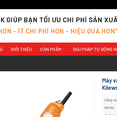
 GIÚP BẠN TỐI ƯU CHI PHÍ SẢN XU
H
Ơ
N
-
Í
T
C
H
I
P
H
Í
H
Ơ
N
-
H
I
Ệ
U
Q
U
Ả
H
Ơ
N
HỦ
GIỚI THIỆU
SẢN PHẨM
GIẢI PHÁP TỰ ĐỘNG 
Máy v
Kilew
Hãng sản
Model:
Xuất xứ: