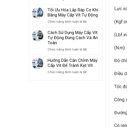
Giải
Tăng
Lực x
Pháp
Tối Ưu Hóa Lắp Ráp Cơ Khí
Tốc
Máy
Bằng Máy Cấp Vít Tự Động
Độ
Cấp
Lắp
(Kgf.c
ở
Chức năng bình luận bị tắt
Vít
Ráp
Tối
Cho
2026
Ưu
Cách Sử Dụng Máy Cấp Vít
Ngành
(Lbf.i
Hóa
Tự Động Đúng Cách Và An
Sản
Lắp
Toàn
Xuất
Ráp
(N.m):
Đồ
ở
Chức năng bình luận bị tắt
Cơ
Gia
Cách
Khí
Dụng
Sử
Hướng Dẫn Căn Chỉnh Máy
Độ chí
Bằng
Dụng
Cấp Vít Để Tránh Kẹt Vít
Máy
Máy
Cấp
ở
Chức năng bình luận bị tắt
Điều c
Cấp
Vít
Hướng
Vít
Tự
Dẫn
Tự
Động
Tốc độ
Căn
Động
Chỉnh
Đúng
Máy
Cách
Công s
Cấp
Và
Vít
An
Để
Đường 
Toàn
Tránh
Kẹt
Có ren
Vít