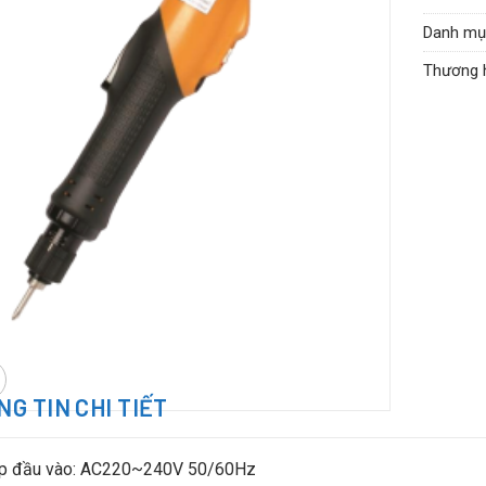
Bảo hàn
Danh mụ
Thương 
G TIN CHI TIẾT
áp đầu vào: AC220~240V 50/60Hz