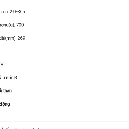
 ren: 2.0~3.5
ượng(g): 700
dài(mm): 269
 V
ầu nối: B
i than
 động