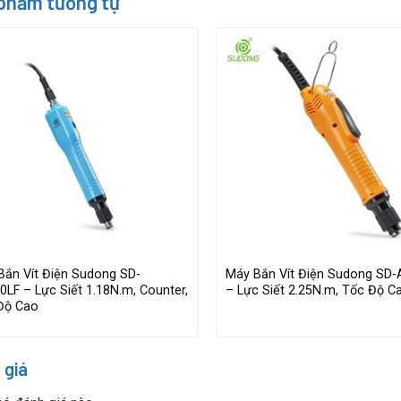
phẩm tương tự
Bắn Vít Điện Sudong SD-
Máy Bắn Vít Điện Sudong SD-
LF – Lực Siết 1.18N.m, Counter,
– Lực Siết 2.25N.m, Tốc Độ C
Độ Cao
 giá