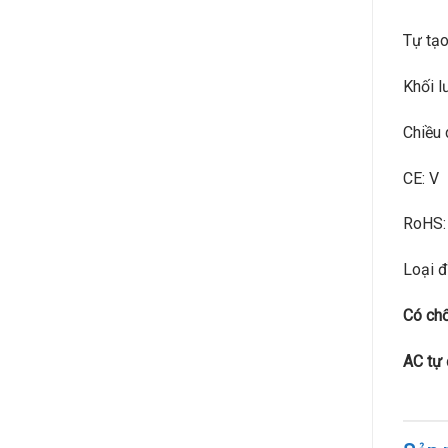
Tự tạo
Khối l
Chiều 
CE: V
RoHS:
Loại đ
Có chổ
AC tự