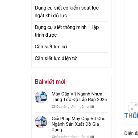
Dụng cụ siết có kiểm soát lực
ngắt khi đủ lực
Dụng cụ siết thông minh – lập
trình được
Cần siết lực cơ
Cần siết lực điện tử
Bài viết mới
Máy Cấp Vít Ngành Nhựa –
Tăng Tốc Độ Lắp Ráp 2026
ở
Chức năng bình luận bị tắt
Máy
THÔN
Cấp
Giải Pháp Máy Cấp Vít Cho
Vít
Ngành Sản Xuất Đồ Gia
Ngành
Dụng
Điện 
Nhựa
ở
Chức năng bình luận bị tắt
–