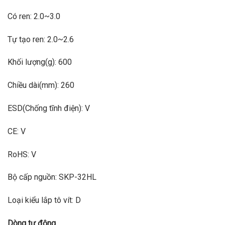
Có ren: 2.0~3.0
Tự tạo ren: 2.0~2.6
Khối lượng(g): 600
Chiều dài(mm): 260
ESD(Chống tĩnh điện): V
CE: V
RoHS: V
Bộ cấp nguồn: SKP-32HL
Loại kiểu lắp tô vít: D
Dòng tự động