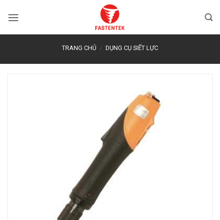
Bỏ
qua
nội
dung
TRANG CHỦ
/
DỤNG CỤ SIẾT LỰC