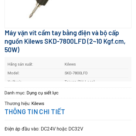
Máy vặn vít cầm tay bằng điện và bộ cấp
nguồn Kilews SKD-7800LFD (2~10 Kgf.cm,
50W)
Hãng sản xuất:
Kilews
Model:
SKD-7800LFD
Xuất xứ:
Taiwan (Đài Loan)
Bảo hành:
12 Tháng
Danh mục:
Dụng cụ siết lực
Thương hiệu:
Kilews
THÔNG TIN CHI TIẾT
Điện áp đầu vào: DC24V hoặc DC32V