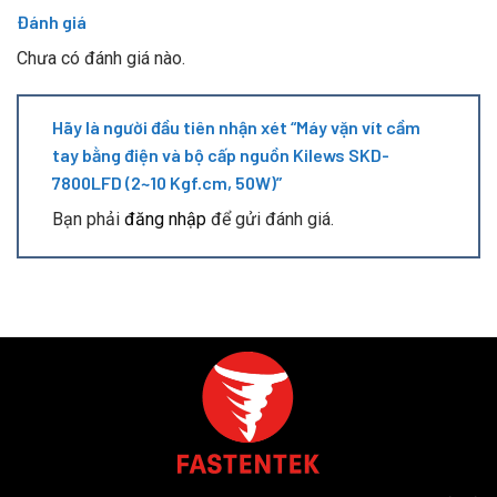
Đánh giá
Chưa có đánh giá nào.
Hãy là người đầu tiên nhận xét “Máy vặn vít cầm
tay bằng điện và bộ cấp nguồn Kilews SKD-
7800LFD (2~10 Kgf.cm, 50W)”
Bạn phải
đăng nhập
để gửi đánh giá.