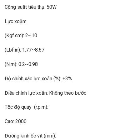
Công suất tiêu thụ: 50W
Lực xoắn:
(Kgf.cm): 2~10
(Lbf.in): 1.77~8.67
(N.m): 0.2~0.98
Độ chính xác lực xoắn (%): ±3%
Điều chỉnh lực xoắn: Không theo bước
Tốc độ quay (r.p.m):
Cao: 2000
Đường kính ốc vít (mm):