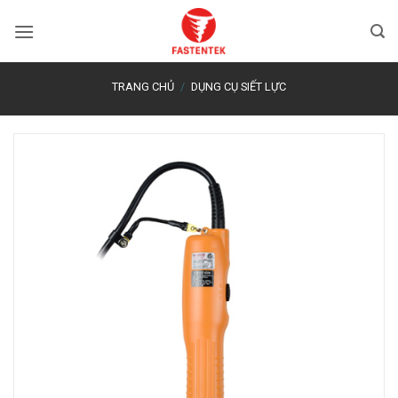
Bỏ
qua
nội
dung
TRANG CHỦ
/
DỤNG CỤ SIẾT LỰC