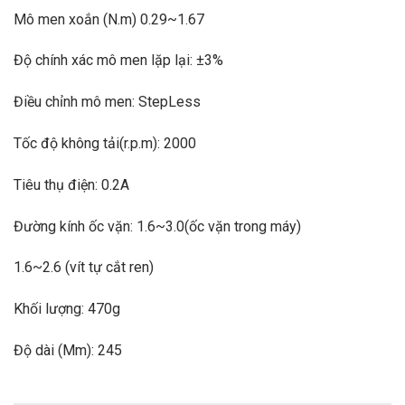
Mô men xoắn (N.m) 0.29~1.67
Độ chính xác mô men lặp lại: ±3%
Điều chỉnh mô men: StepLess
Tốc độ không tải(r.p.m): 2000
Tiêu thụ điện: 0.2A
Đường kính ốc vặn: 1.6~3.0(ốc vặn trong máy)
1.6~2.6 (vít tự cắt ren)
Khối lượng: 470g
Độ dài (Mm): 245