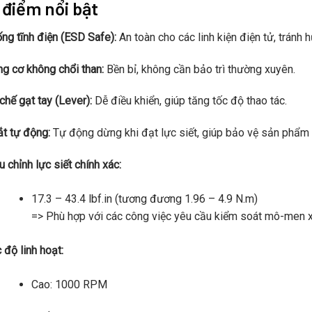
 điểm nổi bật
ng tĩnh điện (ESD Safe):
An toàn cho các linh kiện điện tử, tránh h
g cơ không chổi than:
Bền bỉ, không cần bảo trì thường xuyên.
chế gạt tay (Lever):
Dễ điều khiển, giúp tăng tốc độ thao tác.
t tự động:
Tự động dừng khi đạt lực siết, giúp bảo vệ sản phẩm 
u chỉnh lực siết chính xác:
17.3 – 43.4 lbf.in (tương đương 1.96 – 4.9 N.m)
=> Phù hợp với các công việc yêu cầu kiểm soát mô-men x
 độ linh hoạt:
Cao: 1000 RPM