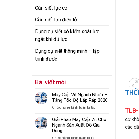
Cần siết lực cơ
Cần siết lực điện tử
Dụng cụ siết có kiểm soát lực
ngắt khi đủ lực
Dụng cụ siết thông minh – lập
trình được
Bài viết mới
THÔN
Máy Cấp Vít Ngành Nhựa –
Tăng Tốc Độ Lắp Ráp 2026
ở
Chức năng bình luận bị tắt
TLB-
Máy
Cấp
cơ khô
Giải Pháp Máy Cấp Vít Cho
Vít
Ngành Sản Xuất Đồ Gia
các dâ
Ngành
Dụng
Nhựa
ở
Chức năng bình luận bị tắt
–