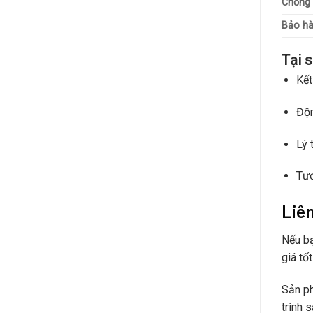
Chống 
Bảo h
Tại 
Kết
Độn
Lý 
Tươ
Liê
Nếu b
giá tố
Sản p
trình 