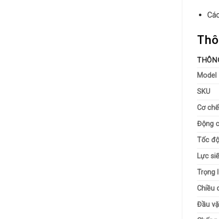
Các
Thô
THÔN
Model
SKU
Cơ chế
Động 
Tốc độ
Lực siế
Trọng 
Chiều 
Đầu v