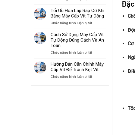
Đặc
Giải
Tăng
Pháp
Tối Ưu Hóa Lắp Ráp Cơ Khí
Tốc
Máy
Chố
Bằng Máy Cấp Vít Tự Động
Độ
Cấp
Lắp
ở
Chức năng bình luận bị tắt
Vít
Ráp
Tối
Độn
Cho
2026
Ưu
Cách Sử Dụng Máy Cấp Vít
Ngành
Hóa
Tự Động Đúng Cách Và An
Sản
Cơ 
Lắp
Toàn
Xuất
Ráp
Đồ
ở
Chức năng bình luận bị tắt
Cơ
Gia
Ngắ
Cách
Khí
Dụng
Sử
Hướng Dẫn Căn Chỉnh Máy
Bằng
Dụng
Cấp Vít Để Tránh Kẹt Vít
Máy
Điề
Máy
Cấp
ở
Chức năng bình luận bị tắt
Cấp
Vít
Hướng
Vít
Tự
Dẫn
Tự
Động
Căn
Động
Chỉnh
Đúng
Máy
Cách
Cấp
Tốc
Và
Vít
An
Để
Toàn
Tránh
Kẹt
Vít