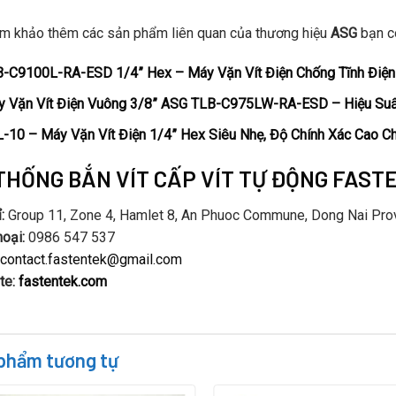
m khảo thêm các sản phẩm liên quan của thương hiệu
ASG
bạn c
-C9100L-RA-ESD 1/4” Hex – Máy Vặn Vít Điện Chống Tĩnh Điện
 Vặn Vít Điện Vuông 3/8” ASG TLB-C975LW-RA-ESD – Hiệu Suất
-10 – Máy Vặn Vít Điện 1/4” Hex Siêu Nhẹ, Độ Chính Xác Cao C
THỐNG BẮN VÍT CẤP VÍT TỰ ĐỘNG FAST
:
Group 11, Zone 4, Hamlet 8, An Phuoc Commune, Dong Nai Pro
hoại:
0986 547 537
contact.fastentek@gmail.com
te:
fastentek.com
phẩm tương tự