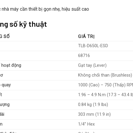
 nhà máy cần thiết bị gọn nhẹ, hiệu suất cao
ng số kỹ thuật
G SỐ
GIÁ TRỊ
TLB-D650L-ESD
68716
 hoạt động
Gạt tay (Lever)
cơ
Không chổi than (Brushless)
 quay
1000 (Cao) – 750 (Thấp) R
t
1.96 – 4.9 N.m (17.3 – 43.4 lb
lượng
0.84 kg (1.9 lbs)
dài
303 mm (11.9 in)
ặn
1/4” Hex