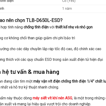
tĩnh điện
Có (Yes)
ành
1 năm
sao nên chọn TLB-D650L-ESD?
 hợp tính năng
chống tĩnh điện
với
thiết kế nhẹ và nhỏ gọn
g cơ không chổi than giúp giảm chi phí bảo trì
tưởng cho các dây chuyền lắp ráp tốc độ cao, độ chính xác cao
ng thích với các quy chuẩn ESD trong sản xuất điện tử hiện đại
n hệ tư vấn & mua hàng
ạn đang cần tìm một
máy vặn vít điện chống tĩnh điện 1/4” chất 
t nhất và hỗ trợ kỹ thuật nhanh chóng.
hẩm này thuộc dòng
máy siết vít khí nén ASG
, là một trong những
sản xuất và mang lại hiệu quả vượt trội cho doanh nghiệp.