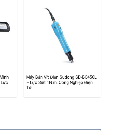
 Minh
Máy Bắn Vít Điện Sudong SD-BC450L
Máy Bắn Ví
 Lực
– Lực Siết 1N.m, Công Nghiệp Điện
BC500LF – 
Tử
Tốc Độ Ca