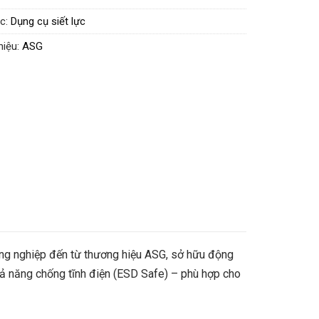
hoạt động
Gạt tay (Lever)
c:
Dụng cụ siết lực
Không chổi than (Brushless)
hiệu:
ASG
quay
1000 (Cao) – 750 (Thấp) RPM
1.96 – 4.9 N.m (17.3 – 43.4 lbf.in)
ượng
0.84 kg (1.9 lbs)
i
303 mm (11.9 in)
1/4” Hex
nh điện
Có (Yes)
h
1 năm
 công nghiệp đến từ thương hiệu ASG, sở hữu động
 khả năng chống tĩnh điện (ESD Safe) – phù hợp cho