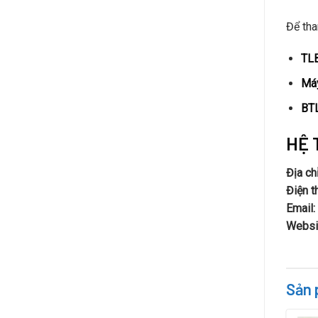
Để tha
TLB
Máy
BTL
HỆ 
Địa chỉ
Điện t
Email:
Websi
Sản 