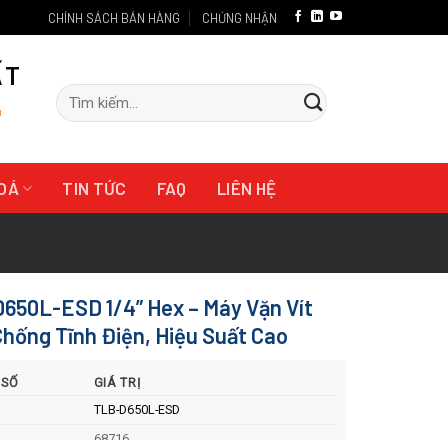
CHÍNH SÁCH BÁN HÀNG
CHỨNG NHẬN
ẤT
Tìm
"
kiếm:
HOÁ
TIN TỨC
FAQ
LIÊN HỆ
650L-ESD 1/4” Hex – Máy Vặn Vít
Chống Tĩnh Điện, Hiệu Suất Cao
 SỐ
GIÁ TRỊ
TLB-D650L-ESD
68716