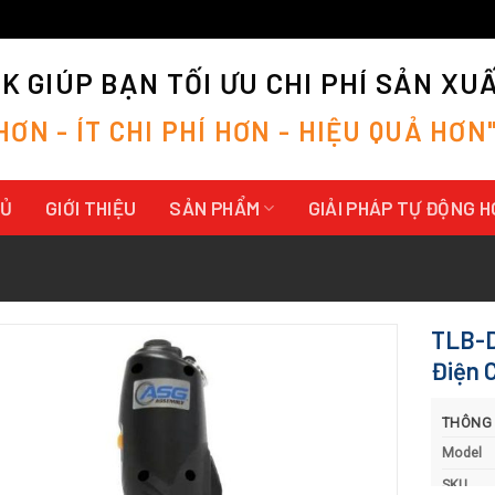
 GIÚP BẠN TỐI ƯU CHI PHÍ SẢN XU
H
Ơ
N
-
Í
T
C
H
I
P
H
Í
H
Ơ
N
-
H
I
Ệ
U
Q
U
Ả
H
Ơ
N
HỦ
GIỚI THIỆU
SẢN PHẨM
GIẢI PHÁP TỰ ĐỘNG 
TLB-D
Điện 
THÔNG
Model
SKU