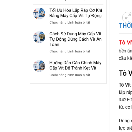
Giải
Tăng
Pháp
Tối Ưu Hóa Lắp Ráp Cơ Khí
Tốc
Máy
Bằng Máy Cấp Vít Tự Động
Độ
Cấp
Lắp
ở
Chức năng bình luận bị tắt
THÔN
Vít
Ráp
Tối
Cho
2026
Ưu
Cách Sử Dụng Máy Cấp Vít
Ngành
Hóa
Tự Động Đúng Cách Và An
Sản
Tô V
Lắp
Toàn
Xuất
Ráp
Đồ
bền ấn
ở
Chức năng bình luận bị tắt
Cơ
Gia
Cách
cầu ki
Khí
Dụng
Sử
Hướng Dẫn Căn Chỉnh Máy
Bằng
Dụng
Cấp Vít Để Tránh Kẹt Vít
Máy
Tô 
Máy
Cấp
ở
Chức năng bình luận bị tắt
Cấp
Vít
Hướng
Vít
Tự
Tô Vít
Dẫn
Tự
Động
Căn
Động
lắp rá
Chỉnh
Đúng
342EG 
Máy
Cách
Cấp
tử, cơ 
Và
Vít
An
Để
Toàn
Dòng 
Tránh
Kẹt
lực si
Vít