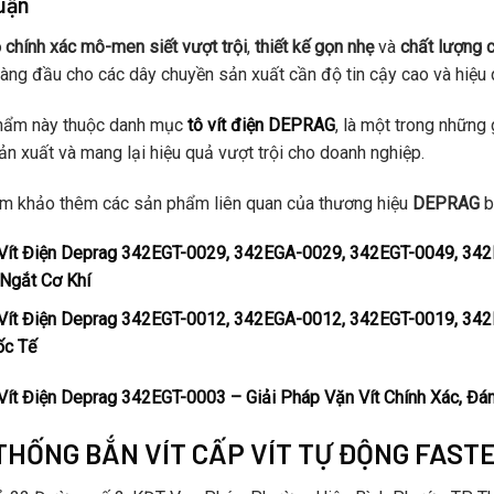
uận
 chính xác mô-men siết vượt trội
,
thiết kế gọn nhẹ
và
chất lượng 
àng đầu cho các dây chuyền sản xuất cần độ tin cậy cao và hiệu q
hẩm này thuộc danh mục
tô vít điện DEPRAG
, là một trong những 
sản xuất và mang lại hiệu quả vượt trội cho doanh nghiệp.
m khảo thêm các sản phẩm liên quan của thương hiệu
DEPRAG
b
Vít Điện Deprag 342EGT-0029, 342EGA-0029, 342EGT-0049, 342E
Ngắt Cơ Khí
Vít Điện Deprag 342EGT-0012, 342EGA-0012, 342EGT-0019, 342E
ốc Tế
Vít Điện Deprag 342EGT-0003 – Giải Pháp Vặn Vít Chính Xác, Đá
THỐNG BẮN VÍT CẤP VÍT TỰ ĐỘNG FAST