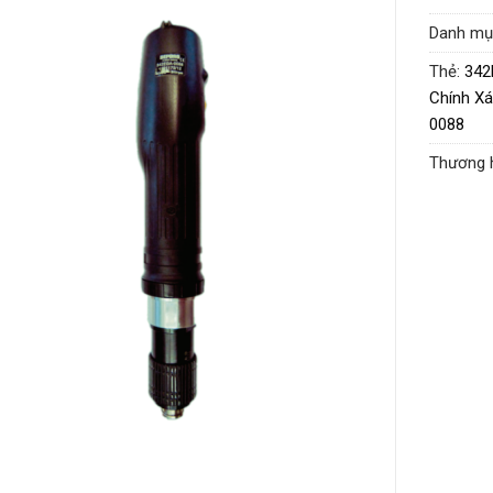
Đườn
Danh mụ
Mô-
Thẻ:
342
Dải 
Chính X
Tốc 
0088
Chiều
Thương 
Đườn
Trọn
Điện
Độ ồ
Kiểu 
Nguồ
Thiết
công 
Ứng 
khí 
mô-m