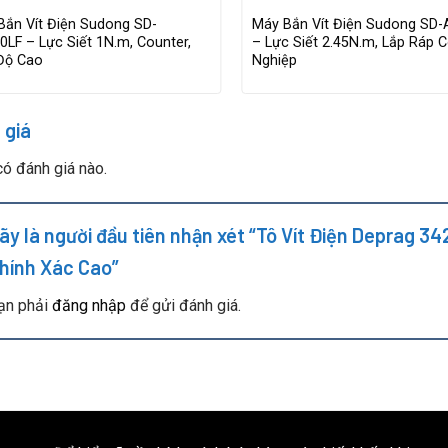
Bắn Vít Điện Sudong SD-
Máy Bắn Vít Điện Sudong SD-
LF – Lực Siết 1N.m, Counter,
– Lực Siết 2.45N.m, Lắp Ráp 
Độ Cao
Nghiệp
 giá
ó đánh giá nào.
ãy là người đầu tiên nhận xét “Tô Vít Điện Deprag 34
hính Xác Cao”
ạn phải
đăng nhập
để gửi đánh giá.