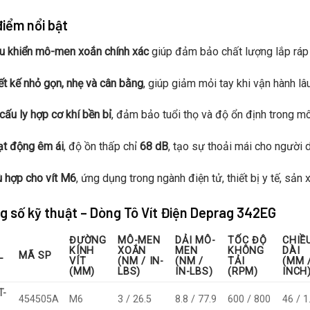
iểm nổi bật
u khiển mô-men xoắn chính xác
giúp đảm bảo chất lượng lắp ráp
ết kế nhỏ gọn, nhẹ và cân bằng
, giúp giảm mỏi tay khi vận hành lâu
cấu ly hợp cơ khí bền bỉ
, đảm bảo tuổi thọ và độ ổn định trong m
t động êm ái
, độ ồn thấp chỉ
68 dB
, tạo sự thoải mái cho người 
 hợp cho vít M6
, ứng dụng trong ngành điện tử, thiết bị y tế, sản x
g số kỹ thuật – Dòng Tô Vít Điện Deprag 342EG
ĐƯỜNG
MÔ-MEN
DẢI MÔ-
TỐC ĐỘ
CHIỀ
KÍNH
XOẮN
MEN
KHÔNG
DÀI
L
MÃ SP
VÍT
(NM / IN-
(NM /
TẢI
(MM 
(MM)
LBS)
IN-LBS)
(RPM)
INCH
T-
454505A
M6
3 / 26.5
8.8 / 77.9
600 / 800
46 / 1