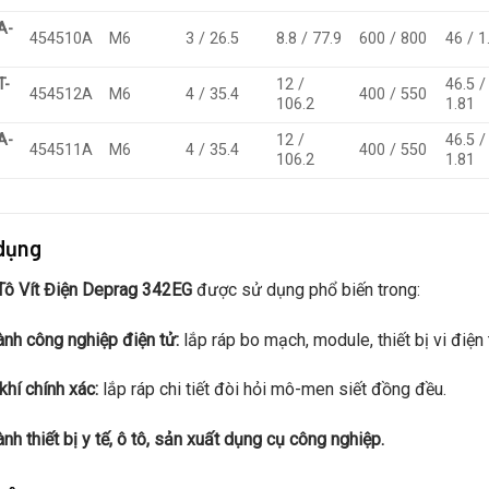
A-
454510A
M6
3 / 26.5
8.8 / 77.9
600 / 800
46 / 1
T-
12 /
46.5 /
454512A
M6
4 / 35.4
400 / 550
106.2
1.81
A-
12 /
46.5 /
454511A
M6
4 / 35.4
400 / 550
106.2
1.81
dụng
Tô Vít Điện Deprag 342EG
được sử dụng phổ biến trong:
nh công nghiệp điện tử:
lắp ráp bo mạch, module, thiết bị vi điện 
khí chính xác:
lắp ráp chi tiết đòi hỏi mô-men siết đồng đều.
nh thiết bị y tế, ô tô, sản xuất dụng cụ công nghiệp.