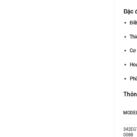
Đặc đ
Điề
Thi
Cơ 
Hoạ
Phù
Thôn
MODE
342EG
0088