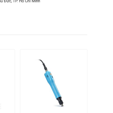
ủ Đức, TP. Hồ Chí Minh