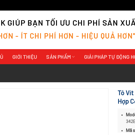
 GIÚP BẠN TỐI ƯU CHI PHÍ SẢN XU
H
Ơ
N
-
Í
T
C
H
I
P
H
Í
H
Ơ
N
-
H
I
Ệ
U
Q
U
Ả
H
Ơ
N
HỦ
GIỚI THIỆU
SẢN PHẨM
GIẢI PHÁP TỰ ĐỘNG 
Tô Vít
Hợp C
Mode
342
Mã s