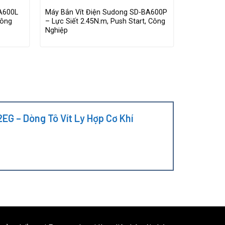
A600L
Máy Bắn Vít Điện Sudong SD-BA600P
Máy Bắn V
Công
– Lực Siết 2.45N.m, Push Start, Công
– Lực Siết
Nghiệp
Tử
2EG – Dòng Tô Vít Ly Hợp Cơ Khí