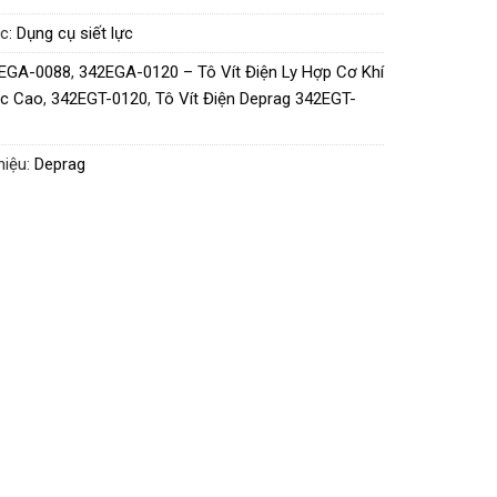
g kính vít:
M6
c:
Dụng cụ siết lực
men xoắn:
3 – 4 Nm (26.5 – 35.4 in-lbs)
EGA-0088
,
342EGA-0120 – Tô Vít Điện Ly Hợp Cơ Khí
mô-men:
8.8 – 12 Nm (77.9 – 106.2 in-lbs)
ác Cao
,
342EGT-0120
,
Tô Vít Điện Deprag 342EGT-
độ không tải:
400 – 800 vòng/phút
 dài:
310 mm (12 inch)
hiệu:
Deprag
g kính thân máy:
46 – 46.5 mm
g lượng:
1.2 kg (2.64 lbs)
 áp:
40V
n:
68 dB(A)
trục:
F6.3
n hoạt động:
Điện
 kế:
Gọn nhẹ, bền bỉ, vận hành êm ái, phù hợp cho
việc lắp ráp liên tục
dụng:
Lý tưởng cho các dây chuyền lắp ráp điện tử, cơ
chính xác và thiết bị công nghiệp yêu cầu kiểm soát
en siết cao