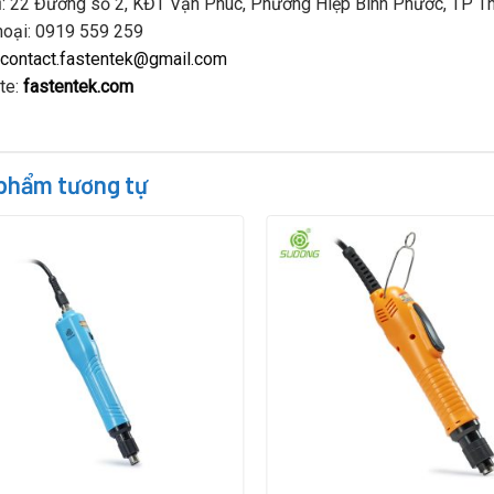
ỉ: 22 Đường số 2, KĐT Vạn Phúc, Phường Hiệp Bình Phước, TP Th
hoại: 0919 559 259
contact.fastentek@gmail.com
te:
fastentek.com
phẩm tương tự