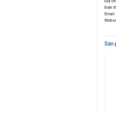
Địa ch
Điện t
Email:
Websi
Sản 