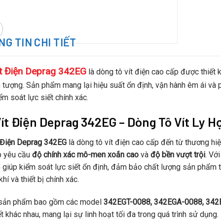
G TIN CHI TIẾT
ít Điện Deprag 342EG
là dòng tô vít điện cao cấp được thiết 
 tượng. Sản phẩm mang lại hiệu suất ổn định, vận hành êm ái và
ểm soát lực siết chính xác.
Vít Điện Deprag 342EG – Dòng Tô Vít Ly H
 Điện Deprag 342EG
là dòng tô vít điện cao cấp đến từ thương hi
p yêu cầu
độ chính xác mô-men xoắn cao
và
độ bền vượt trội
. Vớ
giúp kiểm soát lực siết ổn định, đảm bảo chất lượng sản phẩm t
khí và thiết bị chính xác.
sản phẩm bao gồm các model
342EGT-0088, 342EGA-0088, 342
ết khác nhau, mang lại sự linh hoạt tối đa trong quá trình sử dụng.