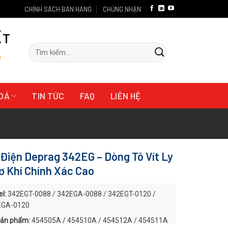
CHÍNH SÁCH BÁN HÀNG
CHỨNG NHẬN
ẤT
Tìm
"
kiếm:
HOÁ
TIN TỨC
FAQ
LIÊN HỆ
 Điện Deprag 342EG – Dòng Tô Vít Ly
ơ Khí Chính Xác Cao
l:
342EGT-0088 / 342EGA-0088 / 342EGT-0120 /
EGA-0120
ản phẩm:
454505A / 454510A / 454512A / 454511A