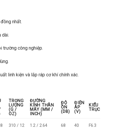
 đồng nhất.
 dài.
ôi trường công nghiệp.
dùng.
uất linh kiện và lắp ráp cơ khí chính xác.
U
TRỌNG
ĐƯỜNG
ĐỘ
ĐIỆN
LƯỢNG
KÍNH THÂN
KIỂU
ỒN
ÁP
/
(G /
MÁY (MM /
TRỤC
(DB)
(V)
)
OZ)
INCH)
.8
310 / 12
1.2 / 2.64
68
40
F6.3