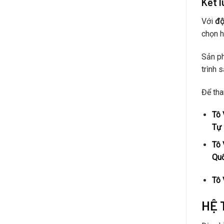
Kết l
Với
độ
chọn h
Sản p
trình 
Để tha
Tô 
Tự 
Tô 
Qu
Tô 
HỆ 