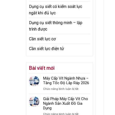
Dụng cụ siết có kiểm soát lực
ngắt khi đủ lực
Dụng cụ siết thông minh – lập
trình được
Cần siết lực cơ
Cần siết lực điện tử
Bài viết mới
Máy Cấp Vít Ngành Nhựa –
Tăng Tốc Độ Lắp Ráp 2026
ở
Chức năng bình luận bị tắt
Máy
Cấp
Giải Pháp Máy Cấp Vít Cho
Vít
Ngành Sản Xuất Đồ Gia
Ngành
Dụng
Nhựa
ở
Chức năng bình luận bị tắt
–