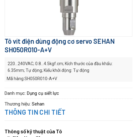
Tô vít điện dùng động cơ servo SEHAN
SH050R010-A+V
220…240VAC; 0.8…4.5kgf.cm; Kích thước của đầu khẩu:
6.35mm; Tự động; Kiểu khởi động: Tự động
Mã hàng:SH050R010-A+V
Hãng sản xuất:
SEHAN
Series:
SHC series
Danh mục:
Dụng cụ siết lực
Thương hiệu:
Sehan
THÔNG TIN CHI TIẾT
Thông số kỹ thuật của Tô