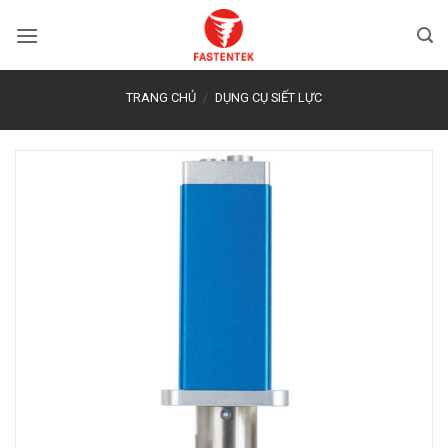
Bỏ
qua
nội
dung
TRANG CHỦ
/
DỤNG CỤ SIẾT LỰC