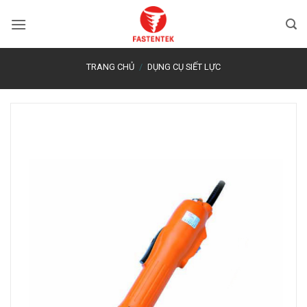
Bỏ
qua
nội
dung
TRANG CHỦ
/
DỤNG CỤ SIẾT LỰC