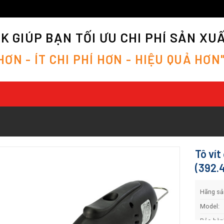
 GIÚP BẠN TỐI ƯU CHI PHÍ SẢN XU
H
Ơ
N
-
Í
T
C
H
I
P
H
Í
H
Ơ
N
-
H
I
Ệ
U
Q
U
Ả
H
Ơ
N
Tô ví
(392.4
Hãng sản
Model:
Bảo hàn