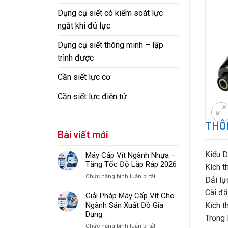
Dụng cụ siết có kiểm soát lực
ngắt khi đủ lực
Dụng cụ siết thông minh – lập
trình được
Cần siết lực cơ
Cần siết lực điện tử
THÔN
Bài viết mới
Kiểu D
Máy Cấp Vít Ngành Nhựa –
Tăng Tốc Độ Lắp Ráp 2026
Kích t
ở
Chức năng bình luận bị tắt
Dải lự
Máy
Cài đặ
Cấp
Giải Pháp Máy Cấp Vít Cho
Vít
Kích t
Ngành Sản Xuất Đồ Gia
Ngành
Dụng
Trọng 
Nhựa
ở
Chức năng bình luận bị tắt
–