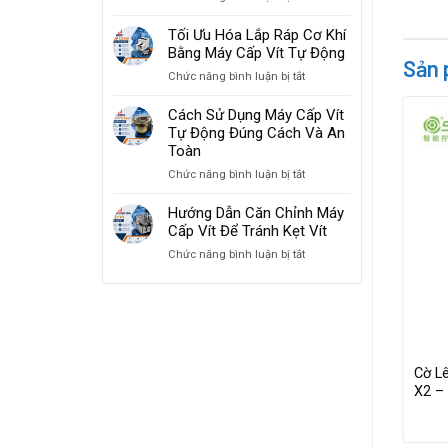
Giải
Tăng
Pháp
Tối Ưu Hóa Lắp Ráp Cơ Khí
Tốc
Máy
Bằng Máy Cấp Vít Tự Động
Độ
Sản 
Cấp
Lắp
ở
Chức năng bình luận bị tắt
Vít
Ráp
Tối
Cho
2026
Ưu
Cách Sử Dụng Máy Cấp Vít
Ngành
Hóa
Tự Động Đúng Cách Và An
Sản
Lắp
Toàn
Xuất
Ráp
Đồ
ở
Chức năng bình luận bị tắt
Cơ
Gia
Cách
Khí
Dụng
Sử
Hướng Dẫn Căn Chỉnh Máy
Bằng
Dụng
Cấp Vít Để Tránh Kẹt Vít
Máy
Máy
Cấp
ở
Chức năng bình luận bị tắt
Cấp
Vít
Hướng
Vít
Tự
Dẫn
Tự
Động
Căn
Động
Chỉnh
Đúng
Máy
Cách
Cấp
Và
ng SD-A450L
Máy Bắn Vít Điện Sudong SD-A600LF
Cờ L
Vít
An
ghiệp Điện
– Lực Siết 2.25N.m, Tốc Độ Cao
X2 –
Để
Toàn
Tránh
Kẹt
Vít