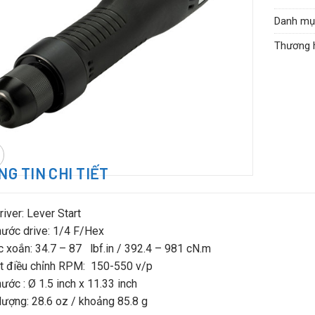
Danh mụ
Thương 
G TIN CHI TIẾT
river: Lever Start
hước drive: 1/4 F/Hex
c xoắn: 34.7 – 87 lbf.in / 392.4 – 981 cN.m
t điều chỉnh RPM: 150-550 v/p
hước : Ø 1.5 inch x 11.33 inch
lượng: 28.6 oz / khoảng 85.8 g