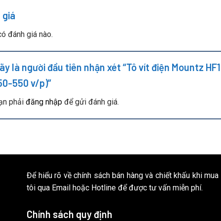
 giá
ó đánh giá nào.
ãy là người đầu tiên nhận xét “Tô vít điện Mountz H
50-550 v/p)”
ạn phải
đăng nhập
để gửi đánh giá.
Để hiểu rõ về chính sách bán hàng và chiết khấu khi mua
tôi qua Email hoặc Hotline để được tư vấn miễn phí.
Chính sách quy định