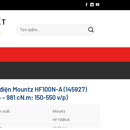
ẤT
Tìm
"
kiếm:
t điện Mountz HF100N-A (145927)
 – 981 cN.m; 150-550 v/p)
 xuất:
Mountz
HF100N-A
h:
12 Tháng