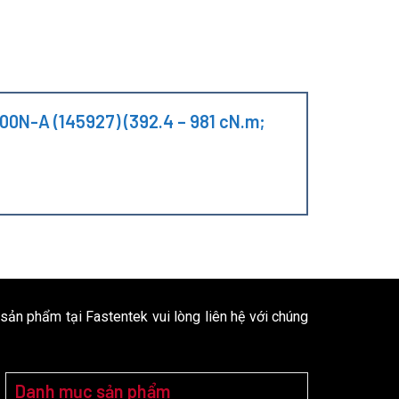
F100N-A (145927) (392.4 – 981 cN.m;
 sản phẩm tại Fastentek vui lòng liên hệ với chúng
Danh mục sản phẩm