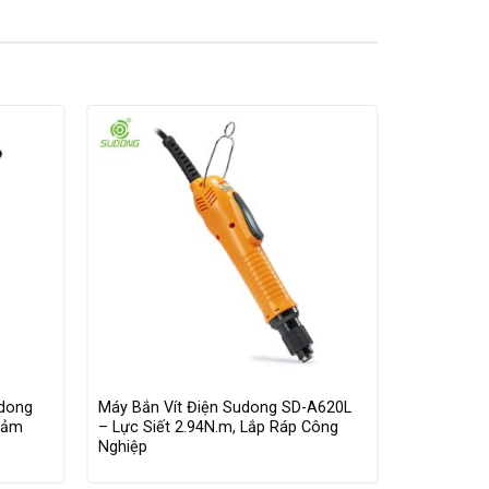
udong
Máy Bắn Vít Điện Sudong SD-A620L
Máy Bắn V
Cảm
– Lực Siết 2.94N.m, Lắp Ráp Công
– Lực Siết
Nghiệp