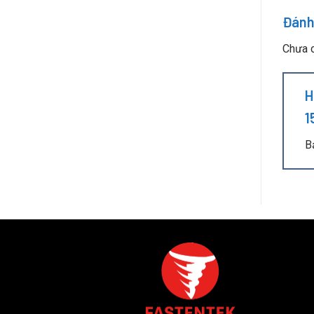
Đánh
Chưa c
H
1
B