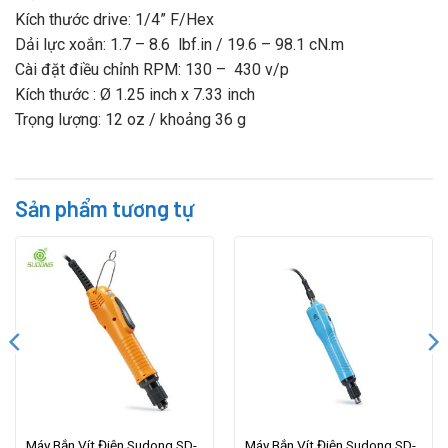
Kích thước drive: 1/4” F/Hex
Dải lực xoắn: 1.7 – 8.6 lbf.in / 19.6 – 98.1 cN.m
Cài đặt điều chỉnh RPM: 130 – 430 v/p
Kích thước : Ø 1.25 inch x 7.33 inch
Trọng lượng: 12 oz / khoảng 36 g
Sản phẩm tương tự
Máy Bắn Vít Điện Sudong SD-
Máy Bắn Vít Điện Sudong SD-