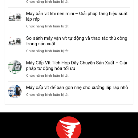
ở
Chức năng bình luận bị tắt
Máy
Cách
Cách
Cấp
Và
Bảo
Máy bắn vít khí nén mini – Giải pháp tăng hiệu suất
Vít
An
Trì
lắp ráp
Để
Toàn
Máy
Tránh
ở
Chức năng bình luận bị tắt
Cấp
Kẹt
Máy
Vít
Vít
bắn
So sánh máy vặn vít tự động và thao tác thủ công
Tự
vít
trong sản xuất
Động
khí
Để
ở
Chức năng bình luận bị tắt
nén
Tăng
So
mini
Tuổi
sánh
Máy Cấp Vít Tích Hợp Dây Chuyền Sản Xuất – Giải
–
Thọ
máy
pháp tự động hóa tối ưu
Giải
vặn
pháp
ở
Chức năng bình luận bị tắt
vít
tăng
Máy
tự
hiệu
Cấp
Máy cấp vít để bàn gọn nhẹ cho xưởng lắp ráp nhỏ
động
suất
Vít
và
lắp
ở
Chức năng bình luận bị tắt
Tích
thao
ráp
Máy
Hợp
tác
cấp
Dây
thủ
vít
Chuyền
công
để
Sản
trong
bàn
Xuất
sản
gọn
–
xuất
nhẹ
Giải
cho