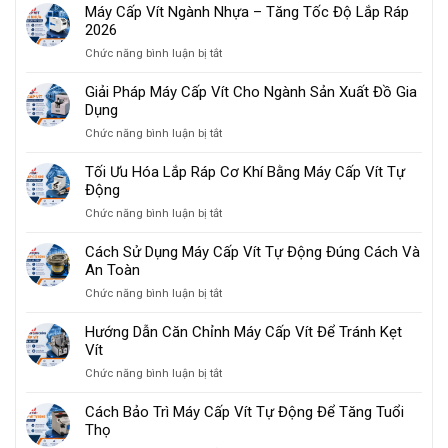
Máy Cấp Vít Ngành Nhựa – Tăng Tốc Độ Lắp Ráp
2026
ở
Chức năng bình luận bị tắt
Máy
Cấp
Giải Pháp Máy Cấp Vít Cho Ngành Sản Xuất Đồ Gia
Vít
Dụng
Ngành
ở
Chức năng bình luận bị tắt
Nhựa
Giải
–
Pháp
Tối Ưu Hóa Lắp Ráp Cơ Khí Bằng Máy Cấp Vít Tự
Tăng
Máy
Động
Tốc
Cấp
Độ
ở
Chức năng bình luận bị tắt
Vít
Lắp
Tối
Cho
Ráp
Ưu
Cách Sử Dụng Máy Cấp Vít Tự Động Đúng Cách Và
Ngành
2026
Hóa
An Toàn
Sản
Lắp
Xuất
ở
Chức năng bình luận bị tắt
Ráp
Đồ
Cách
Cơ
Gia
Sử
Hướng Dẫn Căn Chỉnh Máy Cấp Vít Để Tránh Kẹt
Khí
Dụng
Dụng
Vít
Bằng
Máy
Máy
ở
Chức năng bình luận bị tắt
Cấp
Cấp
Hướng
Vít
Vít
Dẫn
Cách Bảo Trì Máy Cấp Vít Tự Động Để Tăng Tuổi
Tự
Tự
Căn
Thọ
Động
Động
Chỉnh
Đúng