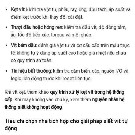
Kẹt vít:
kiểm tra vật tư, phễu, ray, ống, đầu tách, áp suất và
điểm kẹt trước khi thay đổi cài đặt.
Trượt đầu hoặc hỏng ren:
kiểm tra đầu vít, độ đồng tâm,
jig, tốc độ tiếp xúc, torque và mối ghép.
Vít bám dầu:
đánh giá vật tư và cơ cấu cấp trên mẫu thực
tế; không tự ý dùng áp suất cao hoặc gia nhiệt nếu chưa
có quy trình an toàn.
Tín hiệu bất thường:
kiểm tra cảm biến, cáp, nguồn I/O và
logic liên động trước khi reset liên tục.
Khi vít kẹt, tham khảo
quy trình xử lý kẹt vít trong hệ thống
cấp
. Khi máy không vào chu kỳ, xem thêm
nguyên nhân hệ
thống siết không hoạt động
.
Tiêu chí chọn nhà tích hợp cho giải pháp siết vít tự
động