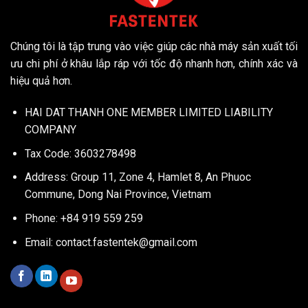
pháp
xưởng
tự
lắp
động
ráp
hóa
nhỏ
Chúng tôi là tập trung vào việc giúp các nhà máy sản xuất tối
tối
ưu
ưu chi phí ở khâu lắp ráp với tốc độ nhanh hơn, chính xác và
hiệu quả hơn.
HAI DAT THANH ONE MEMBER LIMITED LIABILITY
COMPANY
Tax Code: 3603278498
Address: Group 11, Zone 4, Hamlet 8, An Phuoc
Commune, Dong Nai Province, Vietnam
Phone: +84 919 559 259
Email:
contact.fastentek@gmail.com