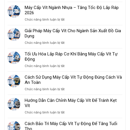
Máy Cấp Vít Ngành Nhựa – Tăng Tốc Độ Lắp Ráp
2026
ở
Chức năng bình luận bị tắt
Máy
Cấp
Giải Pháp Máy Cấp Vít Cho Ngành Sản Xuất Đồ Gia
Vít
Dụng
Ngành
ở
Chức năng bình luận bị tắt
Nhựa
Giải
–
Pháp
Tối Ưu Hóa Lắp Ráp Cơ Khí Bằng Máy Cấp Vít Tự
Tăng
Máy
Động
Tốc
Cấp
Độ
ở
Chức năng bình luận bị tắt
Vít
Lắp
Tối
Cho
Ráp
Ưu
Cách Sử Dụng Máy Cấp Vít Tự Động Đúng Cách Và
Ngành
2026
Hóa
An Toàn
Sản
Lắp
Xuất
ở
Chức năng bình luận bị tắt
Ráp
Đồ
Cách
Cơ
Gia
Sử
Hướng Dẫn Căn Chỉnh Máy Cấp Vít Để Tránh Kẹt
Khí
Dụng
Dụng
Vít
Bằng
Máy
Máy
ở
Chức năng bình luận bị tắt
Cấp
Cấp
Hướng
Vít
Vít
Dẫn
Cách Bảo Trì Máy Cấp Vít Tự Động Để Tăng Tuổi
Tự
Tự
Căn
Thọ
Động
Động