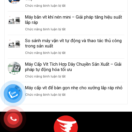
Chỉnh
Đúng
ở
Chức năng bình luận bị tắt
Máy
Cách
Cách
Cấp
Và
Bảo
Máy bắn vít khí nén mini – Giải pháp tăng hiệu suất
Vít
An
Trì
lắp ráp
Để
Toàn
Máy
Tránh
ở
Chức năng bình luận bị tắt
Cấp
Kẹt
Máy
Vít
Vít
bắn
So sánh máy vặn vít tự động và thao tác thủ công
Tự
vít
trong sản xuất
Động
khí
Để
ở
Chức năng bình luận bị tắt
nén
Tăng
So
mini
Tuổi
sánh
Máy Cấp Vít Tích Hợp Dây Chuyền Sản Xuất – Giải
–
Thọ
máy
pháp tự động hóa tối ưu
Giải
vặn
pháp
ở
Chức năng bình luận bị tắt
vít
tăng
Máy
tự
hiệu
Cấp
Máy cấp vít để bàn gọn nhẹ cho xưởng lắp ráp nhỏ
động
suất
Vít
và
lắp
ở
Chức năng bình luận bị tắt
Tích
thao
ráp
Máy
Hợp
tác
cấp
Dây
thủ
vít
Chuyền
công
để
Sản
trong
bàn
Xuất
sản
gọn
–
xuất
nhẹ
Giải