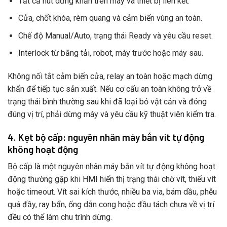
Tất cả nút dừng khẩn trên máy và thiết bị liên kết.
Cửa, chốt khóa, rèm quang và cảm biến vùng an toàn.
Chế độ Manual/Auto, trạng thái Ready và yêu cầu reset.
Interlock từ băng tải, robot, máy trước hoặc máy sau.
Không nối tắt cảm biến cửa, relay an toàn hoặc mạch dừng
khẩn để tiếp tục sản xuất. Nếu cơ cấu an toàn không trở về
trạng thái bình thường sau khi đã loại bỏ vật cản và đóng
đúng vị trí, phải dừng máy và yêu cầu kỹ thuật viên kiểm tra.
4. Kẹt bộ cấp: nguyên nhân máy bắn vít tự động
không hoạt động
Bộ cấp là một nguyên nhân máy bắn vít tự động không hoạt
động thường gặp khi HMI hiển thị trạng thái chờ vít, thiếu vít
hoặc timeout. Vít sai kích thước, nhiều ba via, bám dầu, phễu
quá đầy, ray bẩn, ống dẫn cong hoặc đầu tách chưa về vị trí
đều có thể làm chu trình dừng.