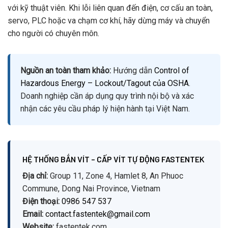
với kỹ thuật viên. Khi lỗi liên quan đến điện, cơ cấu an toàn,
servo, PLC hoặc va chạm cơ khí, hãy dừng máy và chuyển
cho người có chuyên môn.
Nguồn an toàn tham khảo:
Hướng dẫn
Control of
Hazardous Energy – Lockout/Tagout của OSHA
.
Doanh nghiệp cần áp dụng quy trình nội bộ và xác
nhận các yêu cầu pháp lý hiện hành tại Việt Nam.
HỆ THỐNG BẮN VÍT – CẤP VÍT TỰ ĐỘNG FASTENTEK
Địa chỉ:
Group 11, Zone 4, Hamlet 8, An Phuoc
Commune, Dong Nai Province, Vietnam
Điện thoại:
0986 547 537
Email:
contact.fastentek@gmail.com
Website:
fastentek.com