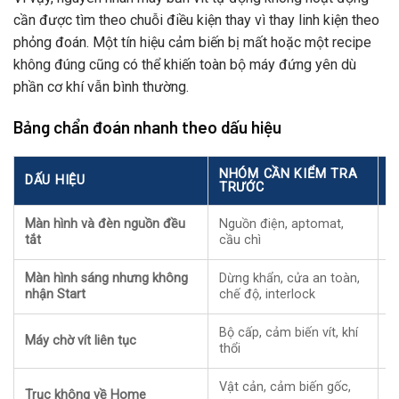
cần được tìm theo chuỗi điều kiện thay vì thay linh kiện theo
phỏng đoán. Một tín hiệu cảm biến bị mất hoặc một recipe
không đúng cũng có thể khiến toàn bộ máy đứng yên dù
phần cơ khí vẫn bình thường.
Bảng chẩn đoán nhanh theo dấu hiệu
NHÓM CẦN KIỂM TRA
DẤU HIỆU
K
TRƯỚC
Màn hình và đèn nguồn đều
Nguồn điện, aptomat,
X
tắt
cầu chì
v
Màn hình sáng nhưng không
Dừng khẩn, cửa an toàn,
Đ
nhận Start
chế độ, interlock
M
Bộ cấp, cảm biến vít, khí
K
Máy chờ vít liên tục
thổi
b
Vật cản, cảm biến gốc,
G
Trục không về Home