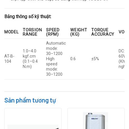
Bảng thông số kỹ thuật:
TORSION
SPEED
WEIGHT
TORQUE
MODEL
VOL
RANGE
(RPM)
(KG)
ACCURACY
Automatic
mode:
1.0–4.0
DC: 3
30–1200
AT-B-
kgf.cm
60V
High
0.6
±5%
104
(0.1–0.4
(Khu
speed
N.m)
nghị:
mode:
30–1200
Sản phẩm tương tự