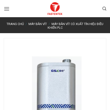
Bỏ
qua
nội
dung
TRANG CHỦ
/
MÁY BẮN VÍT
/
MÁY BẮN VÍT CÓ XUẤT TÍN HIỆU ĐIỀU
KHIỂN PLC