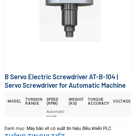
B Servo Electric Screwdriver AT-B-104 |
Servo Screwdriver for Automatic Machine
TORSION
SPEED
WEIGHT
TORQUE
MODEL
VOLTAGE
RANGE
(RPM)
(KG)
ACCURACY
Automatic
mode:
1.0–4.0
30–
DC: 36–
AT-B-
kgf.cm
1200High
0.6
±5%
60V(Khuyến
Danh mục:
Máy bắn vít có xuất tín hiệu điều khiển PLC
104
(0.1–0.4
speed
nghị: 48V)
N.m)
mode: